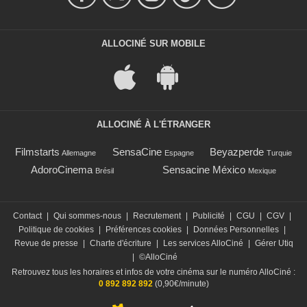
ALLOCINÉ SUR MOBILE
ALLOCINÉ À L'ÉTRANGER
Filmstarts
SensaCine
Beyazperde
Allemagne
Espagne
Turquie
AdoroCinema
Sensacine México
Brésil
Mexique
Contact
|
Qui sommes-nous
|
Recrutement
|
Publicité
|
CGU
|
CGV
|
Politique de cookies
|
Préférences cookies
|
Données Personnelles
|
Revue de presse
|
Charte d'écriture
|
Les services AlloCiné
|
Gérer Utiq
|
©AlloCiné
Retrouvez tous les horaires et infos de votre cinéma sur le numéro AlloCiné :
0 892 892 892
(0,90€/minute)