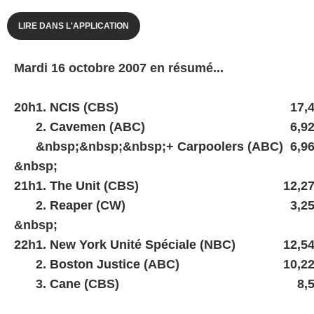
LIRE DANS L'APPLICATION
Mardi 16 octobre 2007 en résumé...
20h
1.
NCIS
(CBS)
17,
2.
Cavemen
(ABC)
6,9
&nbsp;&nbsp;&nbsp;+
Carpoolers
(ABC)
6,9
&nbsp;
21h
1.
The Unit
(CBS)
12,2
2.
Reaper
(CW)
3,2
&nbsp;
22h
1.
New York Unité Spéciale
(NBC)
12,5
2.
Boston Justice
(ABC)
10,2
3.
Cane
(CBS)
8,