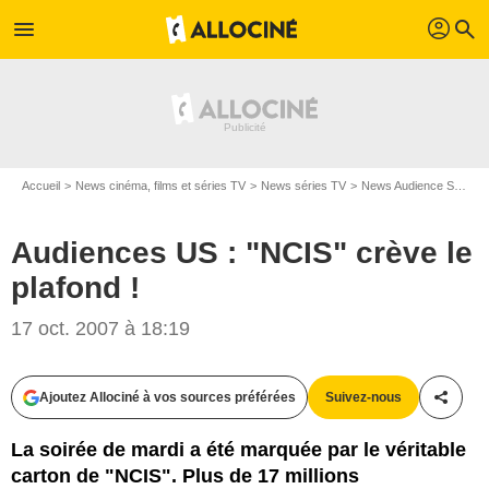
profil
menu
search
Accueil
News cinéma, films et séries TV
News séries TV
News Audience Séries TV
Audiences US : "NCIS" crève le
plafond !
17 oct. 2007 à 18:19
Ajoutez Allociné à vos sources préférées
Suivez-nous
Partag
La soirée de mardi a été marquée par le véritable
carton de "NCIS". Plus de 17 millions