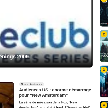
2
nings 2009 !
3
News - Audiences
Audiences US : enorme démarrage
pour "New Amsterdam"
La série de mi-saison de la Fox, "New
4
Amsterdam", a profité à fond d'"American Idol"