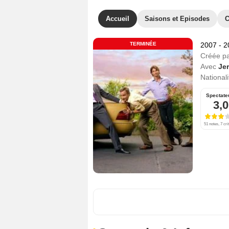
Accueil
Saisons et Episodes
C
TERMINÉE
2007 - 
Créée p
Avec
Jer
Nationali
Spectate
3,0
51 notes, 7 cri