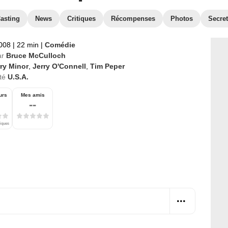
asting
News
Critiques
Récompenses
Photos
Secre
2008
|
22 min
|
Comédie
ar
Bruce McCulloch
ry Minor
,
Jerry O'Connell
,
Tim Peper
té
U.S.A.
urs
Mes amis
--
tiques