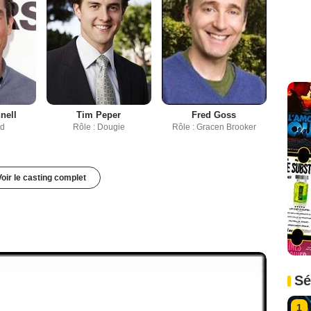
nell
Tim Peper
Fred Goss
rd
Rôle : Dougie
Rôle : Gracen Brooker
Voir le casting complet
Sé
1