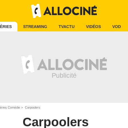
ÉRIES
STREAMING
TVACTU
VIDÉOS
VOD
éries Comédie
Carpoolers
Carpoolers