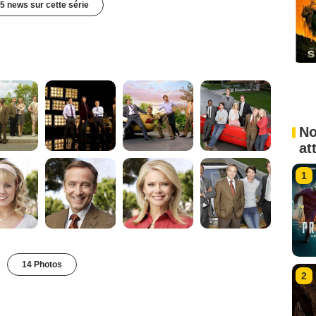
5 news sur cette série
No
at
1
14 Photos
2