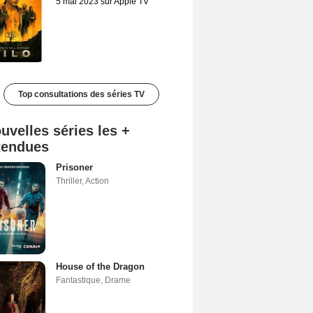
5 mai 2023 sur Apple TV
Top consultations des séries TV
uvelles séries les +
tendues
Prisoner
Thriller
,
Action
House of the Dragon
Fantastique
,
Drame