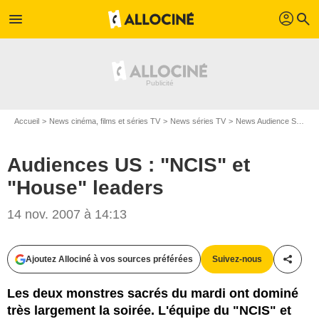
profil
menu
search
Accueil
News cinéma, films et séries TV
News séries TV
News Audience Séries TV
Audiences US : "NCIS" et
"House" leaders
14 nov. 2007 à 14:13
Ajoutez Allociné à vos sources préférées
Suivez-nous
Partag
Les deux monstres sacrés du mardi ont dominé
très largement la soirée. L'équipe du "NCIS" et