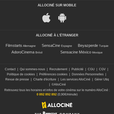
ALLOCINÉ SUR MOBILE
ALLOCINÉ À L'ÉTRANGER
Filmstarts
SensaCine
Beyazperde
Allemagne
Espagne
Turquie
AdoroCinema
Sensacine México
Brésil
Mexique
Contact
|
Qui sommes-nous
|
Recrutement
|
Publicité
|
CGU
|
CGV
|
Politique de cookies
|
Préférences cookies
|
Données Personnelles
|
Revue de presse
|
Charte d'écriture
|
Les services AlloCiné
|
Gérer Utiq
|
©AlloCiné
Retrouvez tous les horaires et infos de votre cinéma sur le numéro AlloCiné :
0 892 892 892
(0,90€/minute)