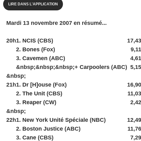
LIRE DANS L'APPLICATION
Mardi 13 novembre 2007 en résumé...
20h
1.
NCIS
(CBS)
17,4
2.
Bones
(Fox)
9,1
3.
Cavemen
(ABC)
4,6
&nbsp;&nbsp;&nbsp;+
Carpoolers
(ABC)
5,1
&nbsp;
21h
1.
Dr [H]ouse
(Fox)
16,9
2.
The Unit
(CBS)
11,0
3.
Reaper
(CW)
2,4
&nbsp;
22h
1.
New York Unité Spéciale
(NBC)
12,4
2.
Boston Justice
(ABC)
11,7
3.
Cane
(CBS)
7,2