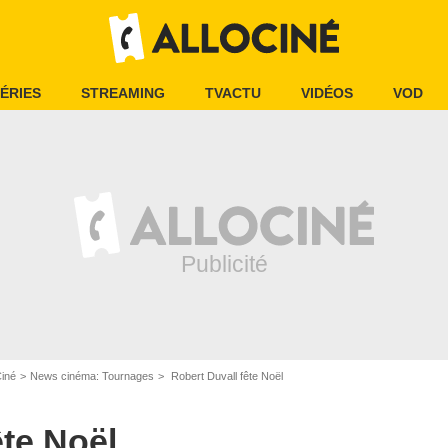
ÉRIES
STREAMING
TVACTU
VIDÉOS
VOD
Ciné
News cinéma: Tournages
Robert Duvall fête Noël
ête Noël