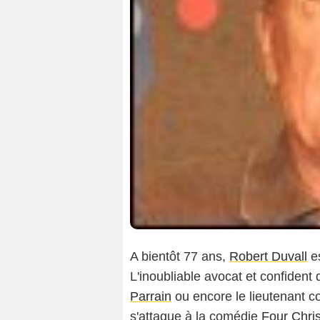
A bientôt 77 ans,
Robert Duvall
es
L'inoubliable avocat et confident
Parrain
ou encore le lieutenant col
s'attaque à la comédie
Four Chri