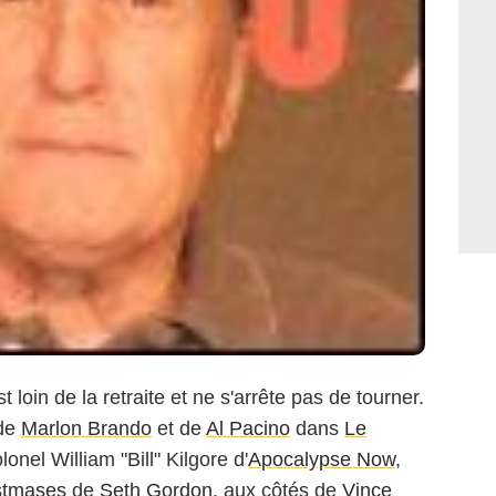
t loin de la retraite et ne s'arrête pas de tourner.
 de
Marlon Brando
et de
Al Pacino
dans
Le
onel William "Bill" Kilgore d'
Apocalypse Now
,
stmases
de
Seth Gordon
, aux côtés de
Vince