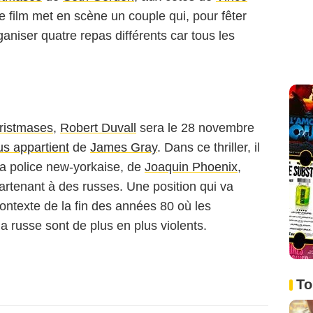
Le film met en scène un couple qui, pour fêter
rganiser quatre repas différents car tous les
ristmases
,
Robert Duvall
sera le 28 novembre
us appartient
de
James Gray
. Dans ce thriller, il
la police new-yorkaise, de
Joaquin Phoenix
,
artenant à des russes. Une position qui va
 contexte de la fin des années 80 où les
a russe sont de plus en plus violents.
To