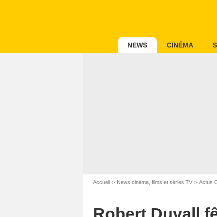
NEWS
CINÉMA
S
Accueil
News cinéma, films et séries TV
Actus 
Robert Duvall f