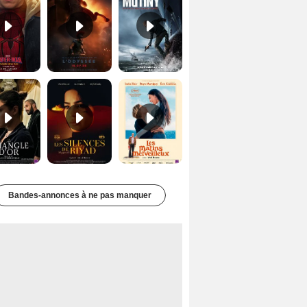
Le Triangle d'or Bande-annonce VF
Les Silences de Riyad Bande-annonce VO STFR
Les Matins merveilleux Bande-annonce VF
Bandes-annonces à ne pas manquer