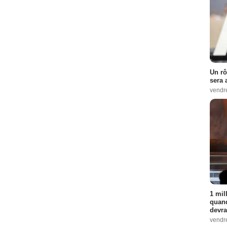
Un rô
sera 
vendr
1 mil
quand
devra
vendr