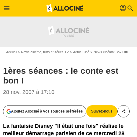
profil
menu
search
Accueil
News cinéma, films et séries TV
Actus Ciné
News cinéma: Box Office
1
1ères séances : le conte est
bon !
28 nov. 2007 à 17:10
Ajoutez Allociné à vos sources préférées
Suivez-nous
Partag
La fantaisie Disney "Il était une fois" réalise le
meilleur démarrage parisien de ce mercredi 28