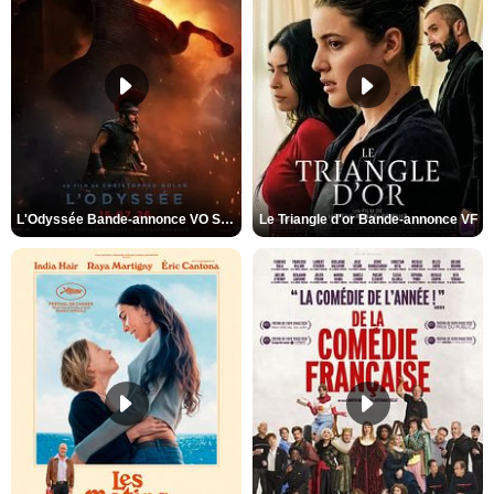
L'Odyssée Bande-annonce VO STFR
Le Triangle d'or Bande-annonce VF