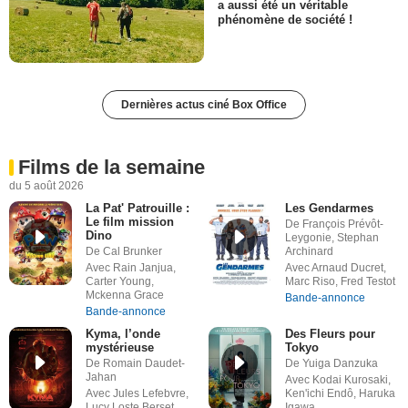
a aussi été un véritable
phénomène de société !
Dernières actus ciné Box Office
Films de la semaine
du 5 août 2026
La Pat' Patrouille :
Les Gendarmes
Le film mission
De François Prévôt-
Dino
Leygonie, Stephan
De Cal Brunker
Archinard
Avec Rain Janjua,
Avec Arnaud Ducret,
Carter Young,
Marc Riso, Fred Testot
Mckenna Grace
Bande-annonce
Bande-annonce
Kyma, l’onde
Des Fleurs pour
mystérieuse
Tokyo
De Romain Daudet-
De Yuiga Danzuka
Jahan
Avec Kodai Kurosaki,
Avec Jules Lefebvre,
Ken'ichi Endô, Haruka
Lucy Loste Berset,
Igawa