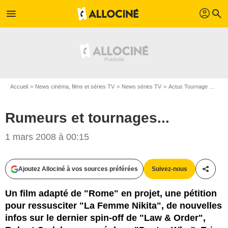
profil
menu
search
Accueil
News cinéma, films et séries TV
News séries TV
Actus Tournage Séries TV
Rumeurs et tournages...
1 mars 2008 à 00:15
Ajoutez Allociné à vos sources préférées
Suivez-nous
Partag
Un film adapté de "Rome" en projet, une pétition
pour ressusciter "La Femme Nikita", de nouvelles
infos sur le dernier spin-off de "Law & Order",