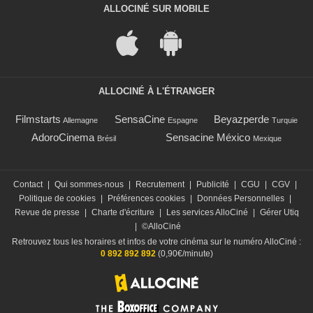
ALLOCINÉ SUR MOBILE
ALLOCINÉ À L'ÉTRANGER
Filmstarts
SensaCine
Beyazperde
Allemagne
Espagne
Turquie
AdoroCinema
Sensacine México
Brésil
Mexique
Contact
|
Qui sommes-nous
|
Recrutement
|
Publicité
|
CGU
|
CGV
|
Politique de cookies
|
Préférences cookies
|
Données Personnelles
|
Revue de presse
|
Charte d'écriture
|
Les services AlloCiné
|
Gérer Utiq
|
©AlloCiné
Retrouvez tous les horaires et infos de votre cinéma sur le numéro AlloCiné :
0 892 892 892
(0,90€/minute)