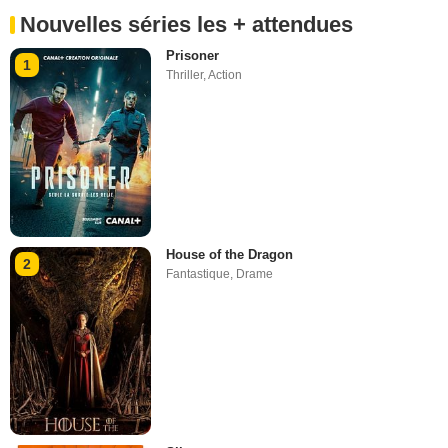
Nouvelles séries les + attendues
Prisoner
1
Thriller
,
Action
House of the Dragon
2
Fantastique
,
Drame