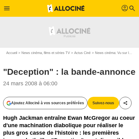
profil
menu
search
Accueil
News cinéma, films et séries TV
Actus Ciné
News cinéma: Vu sur le web
"Deception" : la bande-annonce
24 mars 2008 à 06:00
Ajoutez Allociné à vos sources préférées
Suivez-nous
Partag
Hugh Jackman entraîne Ewan McGregor au coeur
d'une machination diabolique pour réaliser le
plus gros casse de l'histoire : les premières