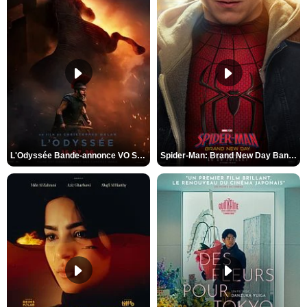
L'Odyssée Bande-annonce VO STFR
Spider-Man: Brand New Day Bande-annonce VO STFR