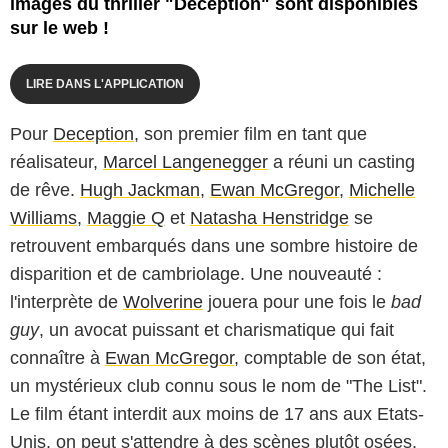
images du thriller "Deception" sont disponibles
sur le web !
LIRE DANS L'APPLICATION
Pour
Deception
, son premier film en tant que
réalisateur,
Marcel Langenegger
a réuni un casting
de rêve.
Hugh Jackman
,
Ewan McGregor
,
Michelle
Williams
,
Maggie Q
et
Natasha Henstridge
se
retrouvent embarqués dans une sombre histoire de
disparition et de cambriolage. Une nouveauté :
l'interprète de
Wolverine
jouera pour une fois le
bad
guy
, un avocat puissant et charismatique qui fait
connaître à
Ewan McGregor
, comptable de son état,
un mystérieux club connu sous le nom de "The List".
Le film étant interdit aux moins de 17 ans aux Etats-
Unis, on peut s'attendre à des scènes plutôt osées.