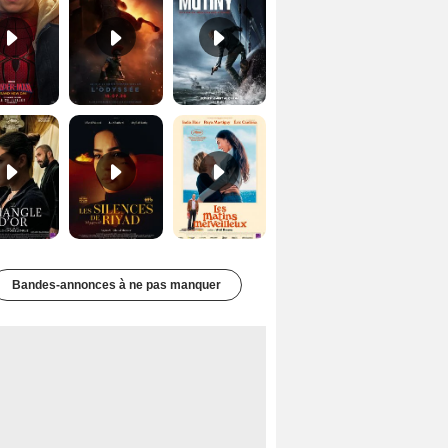
Le Triangle d'or Bande-annonce VF
Les Silences de Riyad Bande-annonce VO STFR
Les Matins merveilleux Bande-annonce VF
Bandes-annonces à ne pas manquer