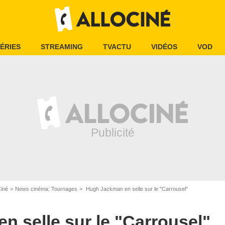
ÉRIES
STREAMING
TVACTU
VIDÉOS
VOD
Ciné
News cinéma: Tournages
Hugh Jackman en selle sur le "Carrousel"
 selle sur le "Carrousel"