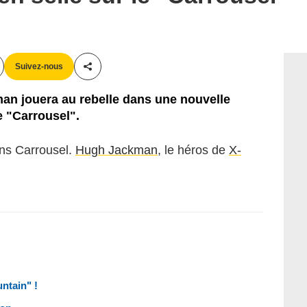
Suivez-nous
Partager cet article
an jouera au rebelle dans une nouvelle
e "Carrousel".
ans
Carrousel
.
Hugh Jackman
, le héros de
X-
ntain" !