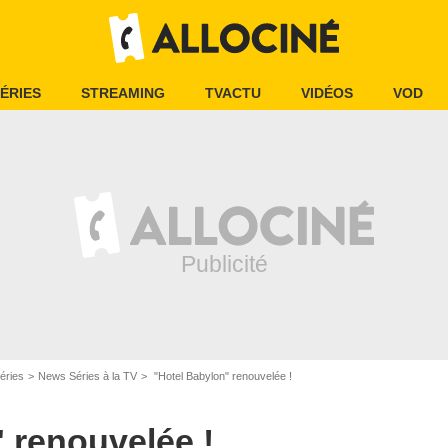
ÉRIES
STREAMING
TVACTU
VIDÉOS
VOD
éries
News Séries à la TV
"Hotel Babylon" renouvelée !
 renouvelée !