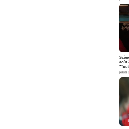
Scène
août 
"Tout
jeudi 