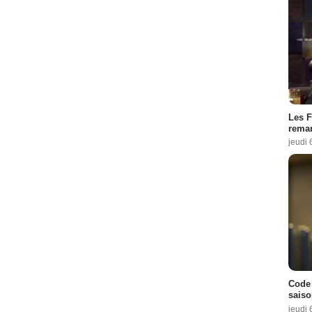
Les F
remar
jeudi 
Code 
saiso
jeudi 