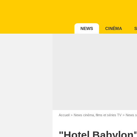
NEWS
CINÉMA
S
Accueil
News cinéma, films et séries TV
News s
"Hotel Babylon"