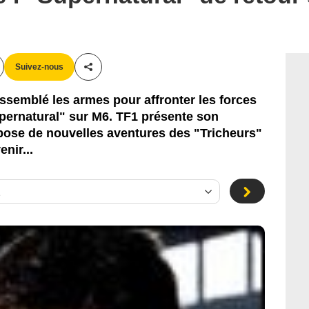
Suivez-nous
Partager cet article
semblé les armes pour affronter les forces
pernatural" sur M6. TF1 présente son
pose de nouvelles aventures des "Tricheurs"
nir...