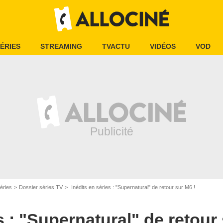
ÉRIES
STREAMING
TVACTU
VIDÉOS
VOD
éries
Dossier séries TV
Inédits en séries : "Supernatural" de retour sur M6 !
s : "Supernatural" de retour