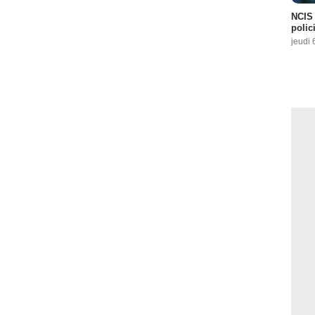
NCIS 
polici
jeudi 