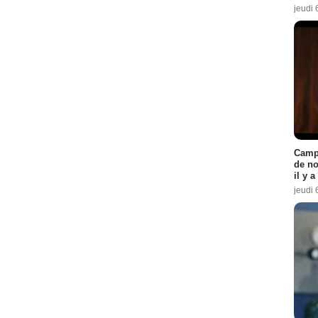
jeudi 
Campi
de no
il y 
jeudi 