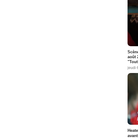
Scène
août 
"Tout
jeudi 
Heate
avant