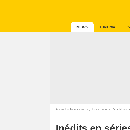
NEWS
CINÉMA
S
Accueil
News cinéma, films et séries TV
News s
Inédits en série