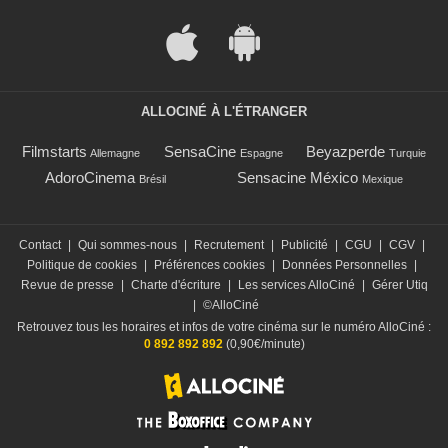
ALLOCINÉ À L'ÉTRANGER
Filmstarts
SensaCine
Beyazperde
Allemagne
Espagne
Turquie
AdoroCinema
Sensacine México
Brésil
Mexique
Contact
|
Qui sommes-nous
|
Recrutement
|
Publicité
|
CGU
|
CGV
|
Politique de cookies
|
Préférences cookies
|
Données Personnelles
|
Revue de presse
|
Charte d'écriture
|
Les services AlloCiné
|
Gérer Utiq
|
©AlloCiné
Retrouvez tous les horaires et infos de votre cinéma sur le numéro AlloCiné :
0 892 892 892
(0,90€/minute)