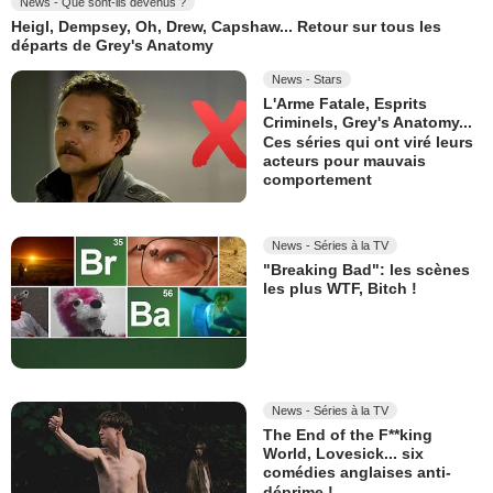
News - Que sont-ils devenus ?
Heigl, Dempsey, Oh, Drew, Capshaw... Retour sur tous les
départs de Grey's Anatomy
News - Stars
L'Arme Fatale, Esprits
Criminels, Grey's Anatomy...
Ces séries qui ont viré leurs
acteurs pour mauvais
comportement
News - Séries à la TV
"Breaking Bad": les scènes
les plus WTF, Bitch !
News - Séries à la TV
The End of the F**king
World, Lovesick... six
comédies anglaises anti-
déprime !