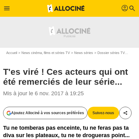
profil
menu
search
Accueil
News cinéma, films et séries TV
News séries
Dossier séries TV
T'es v
T'es viré ! Ces acteurs qui ont
été remerciés de leur série...
Mis à jour le 6 nov. 2017 à 19:25
Ajoutez Allociné à vos sources préférées
Suivez-nous
Partag
Tu ne tomberas pas enceinte, tu ne feras pas ta
diva sur les plateaux, tu ne te drogueras point...