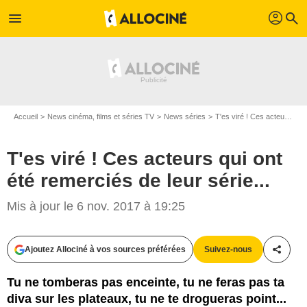
profil
menu
search
Accueil
News cinéma, films et séries TV
News séries
T'es viré ! Ces acteurs qui ont été remerciés de leur série...
T'es viré ! Ces acteurs qui ont
été remerciés de leur série...
Mis à jour le 6 nov. 2017 à 19:25
Ajoutez Allociné à vos sources préférées
Suivez-nous
Partag
Tu ne tomberas pas enceinte, tu ne feras pas ta
diva sur les plateaux, tu ne te drogueras point...