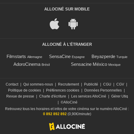
ALLOCINÉ SUR MOBILE
ALLOCINÉ À L'ÉTRANGER
Filmstarts
SensaCine
Beyazperde
Allemagne
Espagne
Turquie
AdoroCinema
Sensacine México
Brésil
Mexique
Contact
|
Qui sommes-nous
|
Recrutement
|
Publicité
|
CGU
|
CGV
|
Politique de cookies
|
Préférences cookies
|
Données Personnelles
|
Revue de presse
|
Charte d'écriture
|
Les services AlloCiné
|
Gérer Utiq
|
©AlloCiné
Retrouvez tous les horaires et infos de votre cinéma sur le numéro AlloCiné :
0 892 892 892
(0,90€/minute)