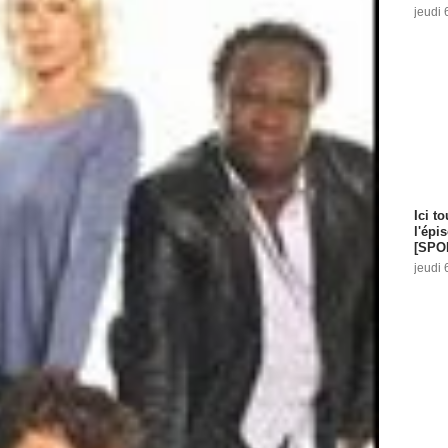
jeudi 
Ici t
l'épi
[SPO
jeudi 