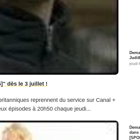
Demai
Judit
jeudi 
 dès le 3 juillet !
britanniques reprennent du service sur Canal +
eux épisodes à 20h50 chaque jeudi...
Demai
dans 
[SPO