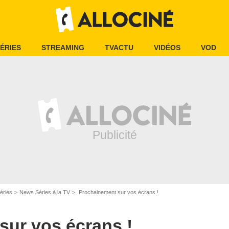
ÉRIES
STREAMING
TVACTU
VIDÉOS
VOD
éries
News Séries à la TV
Prochainement sur vos écrans !
sur vos écrans !