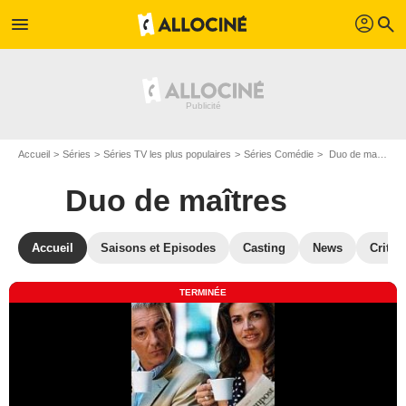
profil
menu
search
Accueil
Séries
Séries TV les plus populaires
Séries Comédie
Duo de maîtres
Duo de maîtres
Accueil
Saisons et Episodes
Casting
News
Critiq
TERMINÉE