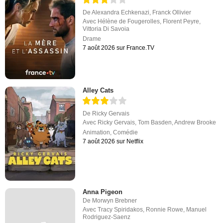
De
Alexandra Echkenazi
,
Franck Ollivier
Avec
Hélène de Fougerolles
,
Florent Peyre
,
Vittoria Di Savoia
Drame
7 août 2026 sur France.TV
Alley Cats
De
Ricky Gervais
Avec
Ricky Gervais
,
Tom Basden
,
Andrew Brooke
Animation
,
Comédie
7 août 2026 sur Netflix
Anna Pigeon
De
Morwyn Brebner
Avec
Tracy Spiridakos
,
Ronnie Rowe
,
Manuel
Rodriguez-Saenz