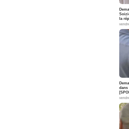
Demai
Soizi
la ré
vendr
Demai
dans 
[SPO
vendr