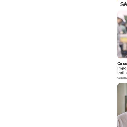
Sé
Ce so
Impos
thrill
vendr