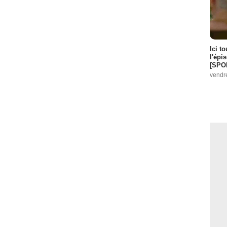
Ici t
l'épi
[SPO
vendr