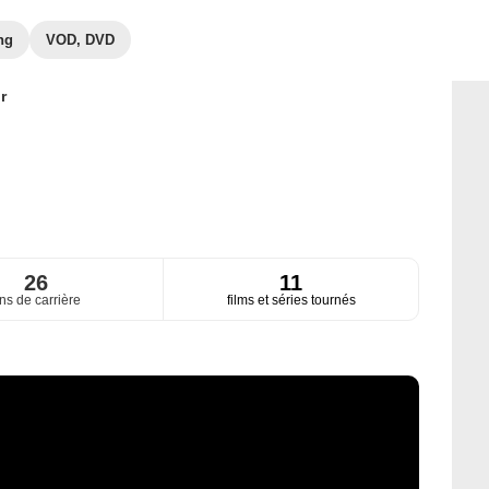
ng
VOD, DVD
r
26
11
ns de carrière
films et séries tournés