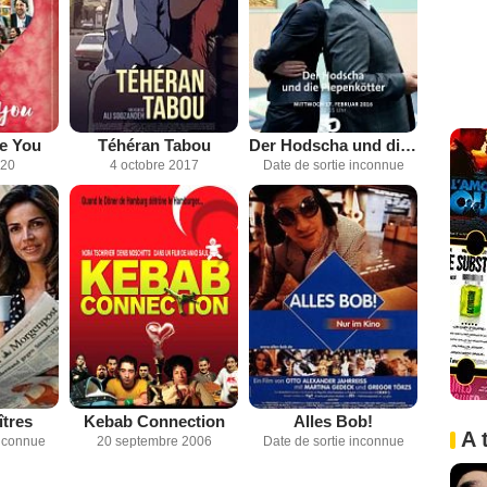
ve You
Téhéran Tabou
Der Hodscha und die Piepenkötter
020
4 octobre 2017
Date de sortie inconnue
tres
Kebab Connection
Alles Bob!
A 
inconnue
20 septembre 2006
Date de sortie inconnue