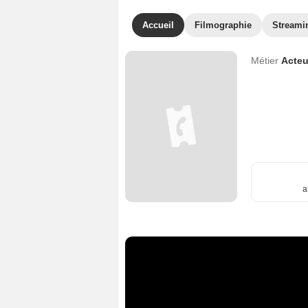
Accueil
Filmographie
Streami
Métier
Acteu
a