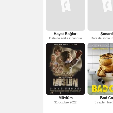
Hayat Bağları
Şımarı
Date de sortie inconnue
Date de sortie 
Müslüm
Bad Ca
31 octobre 2022
5 septembre