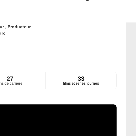
eur
,
Producteur
urc
27
33
ns de carrière
films et séries tournés