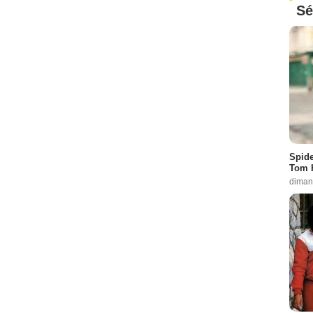
Sé
Spide
Tom 
diman