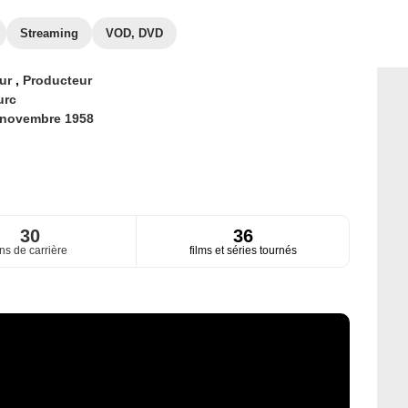
Streaming
VOD, DVD
eur
,
Producteur
urc
 novembre 1958
30
36
ns de carrière
films et séries tournés