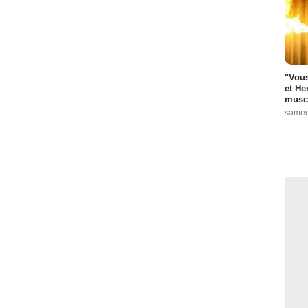
"Vous
et He
muscl
samed