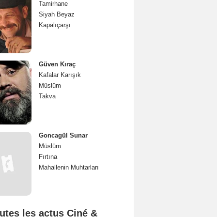
Tamirhane
Siyah Beyaz
Kapalıçarşı
Güven Kıraç
Kafalar Karışık
Müslüm
Takva
Goncagül Sunar
Müslüm
Fırtına
Mahallenin Muhtarları
utes les actus Ciné &