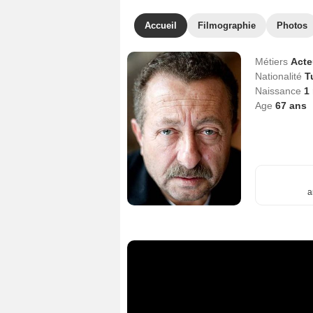
Accueil
Filmographie
Photos
Métiers
Act
Nationalité
T
Naissance
1
Age
67
ans
a