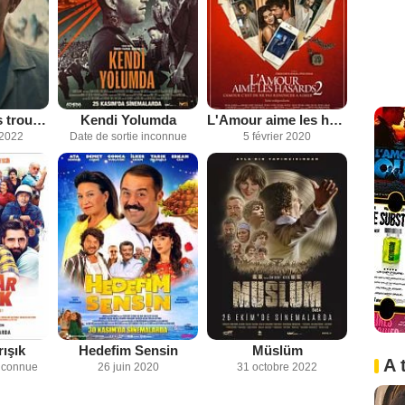
Le Festival des troubadours
Kendi Yolumda
L'Amour aime les hasards 2
 2022
Date de sortie inconnue
5 février 2020
rışık
Hedefim Sensin
Müslüm
A 
inconnue
26 juin 2020
31 octobre 2022