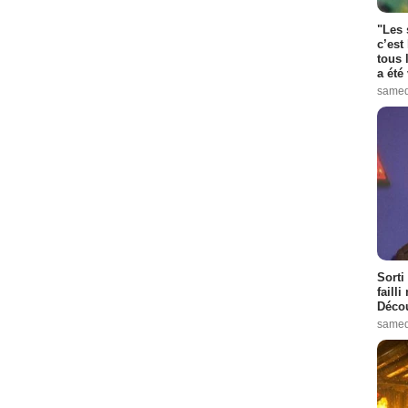
"Les 
c’est
tous 
a été 
samed
Sorti
failli
Décou
samed