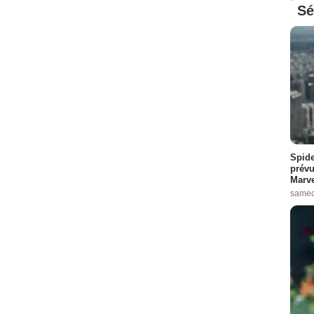
Sé
Spide
prévu
Marve
samed