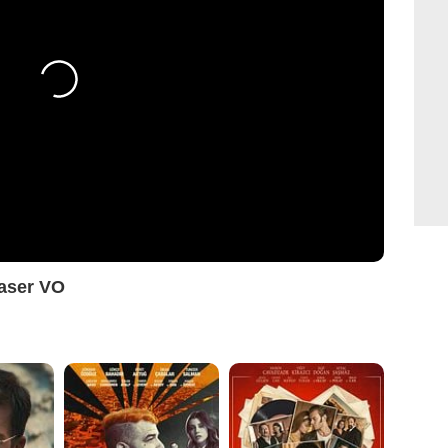
easer VO