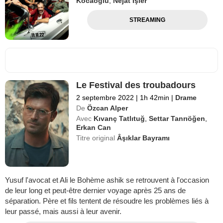
Kocaoğlu
,
Nejat İşler
STREAMING
Le Festival des troubadours
2 septembre 2022
|
1h 42min
|
Drame
De
Özcan Alper
Avec
Kıvanç Tatlıtuğ
,
Settar Tanrıöğen
,
Erkan Can
Titre original
Âşıklar Bayramı
Yusuf l'avocat et Ali le Bohème ashik se retrouvent à l'occasion
de leur long et peut-être dernier voyage après 25 ans de
séparation. Père et fils tentent de résoudre les problèmes liés à
leur passé, mais aussi à leur avenir.