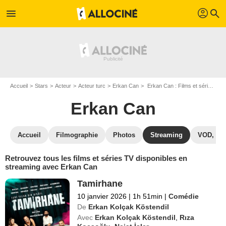
profil
menu
search
Accueil
Stars
Acteur
Acteur turc
Erkan Can
Erkan Can : Films et séries online
Erkan Can
Accueil
Filmographie
Photos
Streaming
VOD, DV
Retrouvez tous les films et séries TV disponibles en
streaming avec Erkan Can
Tamirhane
10 janvier 2026
|
1h 51min
|
Comédie
De
Erkan Kolçak Köstendil
Avec
Erkan Kolçak Köstendil
,
Rıza