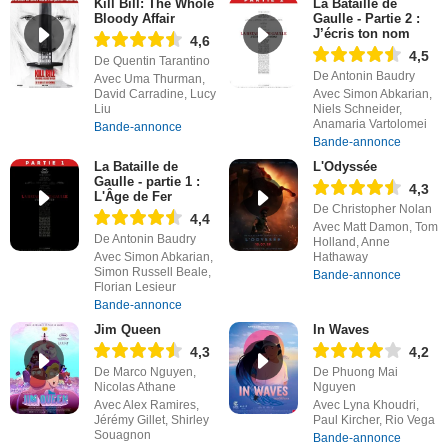
Kill Bill: The Whole
La Bataille de
Bloody Affair
Gaulle - Partie 2 :
J’écris ton nom
4,6
4,5
De Quentin Tarantino
De Antonin Baudry
Avec Uma Thurman,
David Carradine, Lucy
Avec Simon Abkarian,
Liu
Niels Schneider,
Anamaria Vartolomei
Bande-annonce
Bande-annonce
La Bataille de
L'Odyssée
Gaulle - partie 1 :
4,3
L'Âge de Fer
De Christopher Nolan
4,4
Avec Matt Damon, Tom
De Antonin Baudry
Holland, Anne
Avec Simon Abkarian,
Hathaway
Simon Russell Beale,
Bande-annonce
Florian Lesieur
Bande-annonce
Jim Queen
In Waves
4,3
4,2
De Marco Nguyen,
De Phuong Mai
Nicolas Athane
Nguyen
Avec Alex Ramires,
Avec Lyna Khoudri,
Jérémy Gillet, Shirley
Paul Kircher, Rio Vega
Souagnon
Bande-annonce