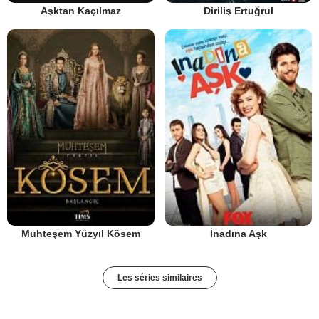
Aşktan Kaçılmaz
Diriliş Ertuğrul
Muhteşem Yüzyıl Kösem
İnadına Aşk
Les séries similaires