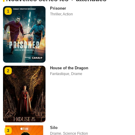
Prisoner
1
Thriller
,
Action
House of the Dragon
2
Fantastique
,
Drame
Silo
3
Drame
,
Science Fiction