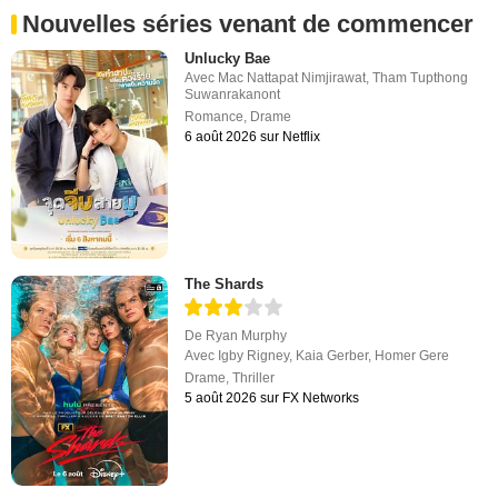
Nouvelles séries venant de commencer
Unlucky Bae
Avec
Mac Nattapat Nimjirawat
,
Tham Tupthong
Suwanrakanont
Romance
,
Drame
6 août 2026 sur Netflix
The Shards
De
Ryan Murphy
Avec
Igby Rigney
,
Kaia Gerber
,
Homer Gere
Drame
,
Thriller
5 août 2026 sur FX Networks