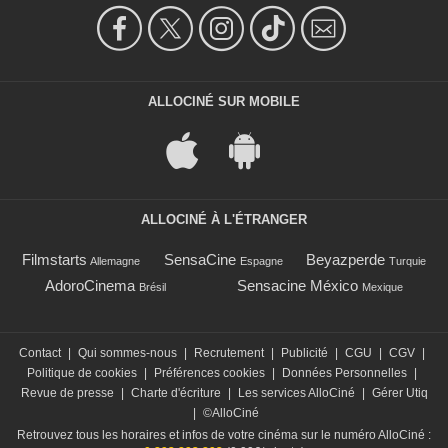
ALLOCINÉ SUR MOBILE
ALLOCINÉ À L'ÉTRANGER
Filmstarts
SensaCine
Beyazperde
Allemagne
Espagne
Turquie
AdoroCinema
Sensacine México
Brésil
Mexique
Contact
|
Qui sommes-nous
|
Recrutement
|
Publicité
|
CGU
|
CGV
|
Politique de cookies
|
Préférences cookies
|
Données Personnelles
|
Revue de presse
|
Charte d'écriture
|
Les services AlloCiné
|
Gérer Utiq
|
©AlloCiné
Retrouvez tous les horaires et infos de votre cinéma sur le numéro AlloCiné :