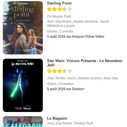
Sterling Point
De
Megan Park
Avec
Ella Rubin
,
Amélie Hoeferle
,
Jacob
Whiteduck-Lavoie
Drame
,
Comédie
5 août 2026 sur Amazon Prime Video
Star Wars: Visions Présente - Le Neuvième
Jedi
Avec
Kimiko Glenn
,
Andrew Kishino
,
Masi Oka
Action
,
Animation
5 août 2026 sur Disney+
Le Magasin
Avec
Zoé Pinelli
,
Siméon Ruff