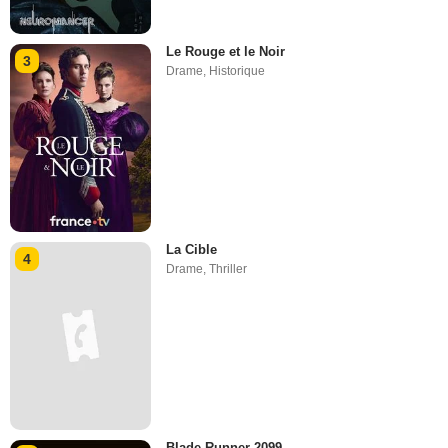
Le Rouge et le Noir
3
Drame
,
Historique
La Cible
4
Drame
,
Thriller
Blade Runner 2099