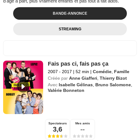
d'âge à part, plus vraiment enfants et pas tout à fait ados.
BANDE-ANNONCE
STREAMING
Fais pas ci, fais pas ça
2007 - 2017
|
52 min
|
Comédie
,
Famille
Créée par
Anne Giafferi
,
Thierry Bizot
Avec
Isabelle Gélinas
,
Bruno Salomone
,
Valérie Bonneton
Spectateurs
Mes amis
3,6
--