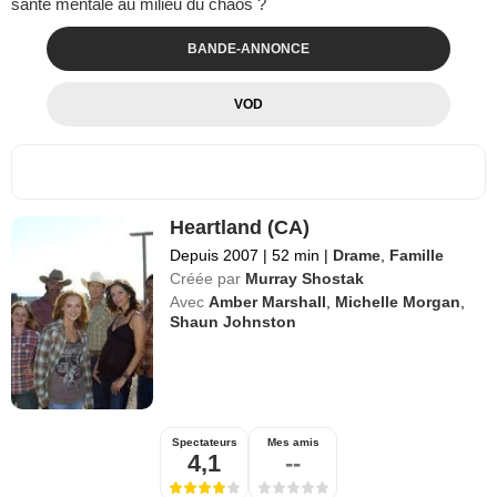
santé mentale au milieu du chaos ?
BANDE-ANNONCE
VOD
Heartland (CA)
Depuis 2007
|
52 min
|
Drame
,
Famille
Créée par
Murray Shostak
Avec
Amber Marshall
,
Michelle Morgan
,
Shaun Johnston
Spectateurs
Mes amis
4,1
--