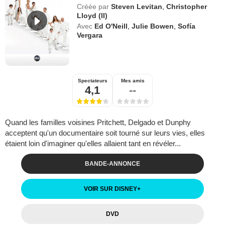
Créée par
Steven Levitan
,
Christopher
Lloyd (II)
Avec
Ed O'Neill
,
Julie Bowen
,
Sofía
Vergara
Spectateurs
Mes amis
4,1
--
Quand les familles voisines Pritchett, Delgado et Dunphy
acceptent qu'un documentaire soit tourné sur leurs vies, elles
étaient loin d'imaginer qu'elles allaient tant en révéler...
BANDE-ANNONCE
VOIR SUR DISNEY
+
DVD