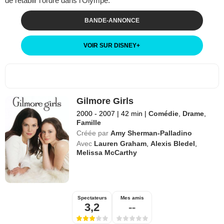
de rétablir l’ordre dans l’Olympe.
BANDE-ANNONCE
VOIR SUR DISNEY
+
Gilmore Girls
2000 - 2007
|
42 min
|
Comédie
,
Drame
,
Famille
Créée par
Amy Sherman-Palladino
Avec
Lauren Graham
,
Alexis Bledel
,
Melissa McCarthy
Spectateurs
Mes amis
3,2
--