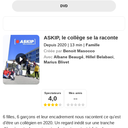
DVD
ASKIP, le collège se la raconte
Depuis 2020
|
13 min
|
Famille
Créée par
Benoit Masocco
Avec
Albane Beaugé
,
Hillel Belabaci
,
Marius Blivet
Spectateurs
Mes amis
4,0
--
6 filles, 6 garçons et leur encadrement nous racontent ce qu'est
d'être un collégien en 2020. Un regard inédit sur une tranche