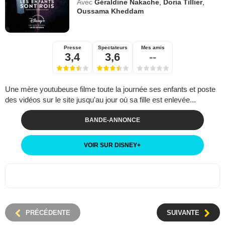
Avec
Géraldine Nakache
,
Doria Tillier
,
Oussama Kheddam
Presse
Spectateurs
Mes amis
3,4
3,6
--
Une mère youtubeuse filme toute la journée ses enfants et poste
des vidéos sur le site jusqu'au jour où sa fille est enlevée...
BANDE-ANNONCE
VOIR SUR DISNEY
+
PRÉCÉDENTE
SUIVANTE