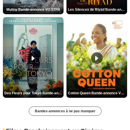
Mutiny Bande-annonce VO STFR
Les Silences de Riyad Bande-annonce VO STFR
Des Fleurs pour Tokyo Bande-annonce VO STFR
Cotton Queen Bande-annonce VO STFR
Bandes-annonces à ne pas manquer