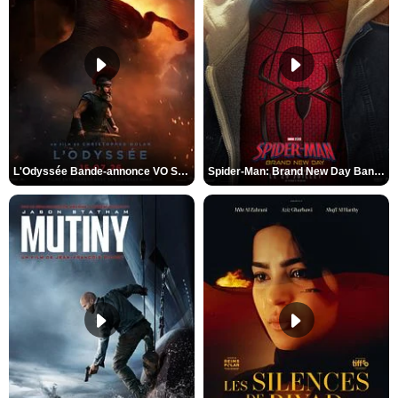
L'Odyssée Bande-annonce VO STFR
Spider-Man: Brand New Day Bande-annonce VO STFR