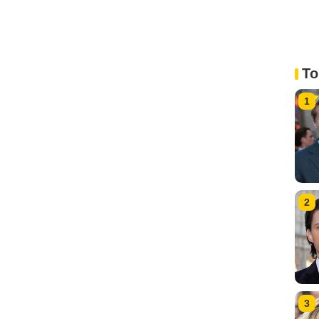
To
1
2
3