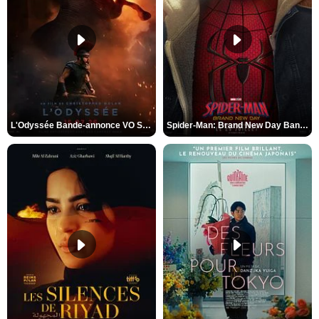
L'Odyssée Bande-annonce VO STFR
Spider-Man: Brand New Day Bande-annonce VO STFR