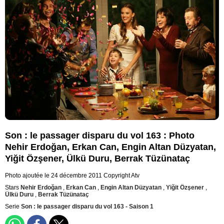
Son : le passager disparu du vol 163 : Photo
Nehir Erdoğan, Erkan Can, Engin Altan Düzyatan,
Yiğit Özşener, Ülkü Duru, Berrak Tüzünataç
Photo ajoutée le 24 décembre 2011
Copyright Atv
Stars
Nehir Erdoğan
,
Erkan Can
,
Engin Altan Düzyatan
,
Yiğit Özşener
,
Ülkü Duru
,
Berrak Tüzünataç
Serie
Son : le passager disparu du vol 163 - Saison 1