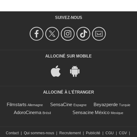
SUIVEZ-NOUS
ALLOCINÉ SUR MOBILE
ALLOCINÉ À L'ÉTRANGER
Filmstarts
SensaCine
Beyazperde
Allemagne
Espagne
Turquie
AdoroCinema
Sensacine México
Brésil
Mexique
Contact
|
Qui sommes-nous
|
Recrutement
|
Publicité
|
CGU
|
CGV
|