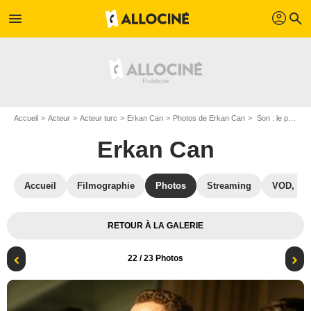
profil
menu
search
Accueil
Acteur
Acteur turc
Erkan Can
Photos de Erkan Can
Son : le passager disparu du vol 163 : Photo Erkan Can, Ülkü Duru
Erkan Can
Accueil
Filmographie
Photos
Streaming
VOD, DV
RETOUR À LA GALERIE
22
/ 23 Photos