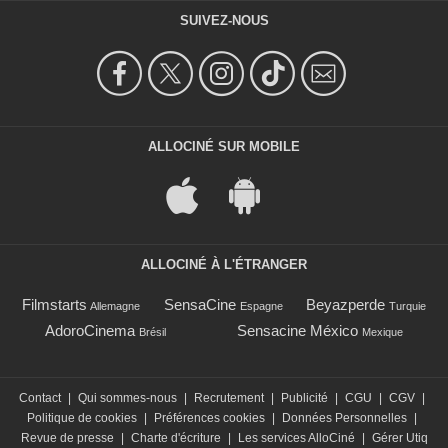
SUIVEZ-NOUS
ALLOCINÉ SUR MOBILE
ALLOCINÉ À L'ÉTRANGER
Filmstarts
SensaCine
Beyazperde
Allemagne
Espagne
Turquie
AdoroCinema
Sensacine México
Brésil
Mexique
Contact
|
Qui sommes-nous
|
Recrutement
|
Publicité
|
CGU
|
CGV
|
Politique de cookies
|
Préférences cookies
|
Données Personnelles
|
Revue de presse
|
Charte d'écriture
|
Les services AlloCiné
|
Gérer Utiq