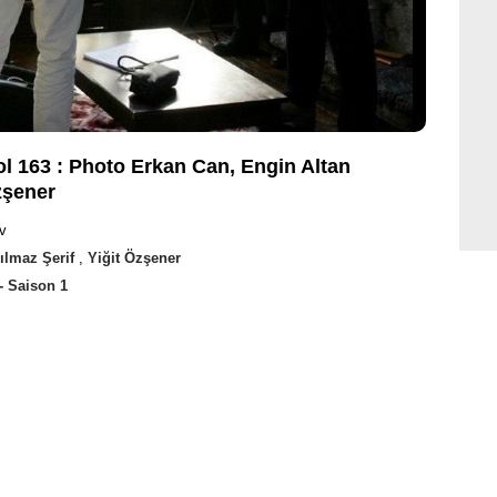
ol 163 : Photo Erkan Can, Engin Altan
zşener
v
ılmaz Şerif
,
Yiğit Özşener
- Saison 1