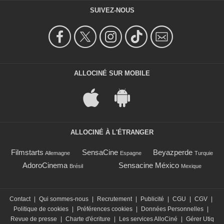
SUIVEZ-NOUS
ALLOCINÉ SUR MOBILE
ALLOCINÉ À L'ÉTRANGER
Filmstarts
SensaCine
Beyazperde
Allemagne
Espagne
Turquie
AdoroCinema
Sensacine México
Brésil
Mexique
Contact
|
Qui sommes-nous
|
Recrutement
|
Publicité
|
CGU
|
CGV
|
Politique de cookies
|
Préférences cookies
|
Données Personnelles
|
Revue de presse
|
Charte d'écriture
|
Les services AlloCiné
|
Gérer Utiq