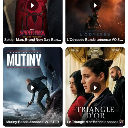
Spider-Man: Brand New Day Bande-annonce VO STFR
L'Odyssée Bande-annonce VO STFR
Mutiny Bande-annonce VO STFR
Le Triangle d'or Bande-annonce VF