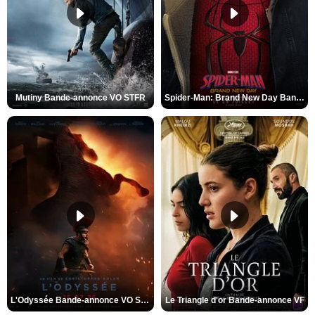
Mutiny Bande-annonce VO STFR
Spider-Man: Brand New Day Bande-annonce VO STFR
L'Odyssée Bande-annonce VO STFR
Le Triangle d'or Bande-annonce VF