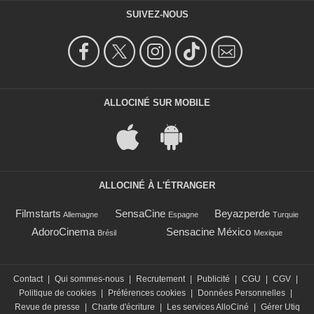
SUIVEZ-NOUS
ALLOCINÉ SUR MOBILE
ALLOCINÉ À L'ÉTRANGER
Filmstarts
SensaCine
Beyazperde
Allemagne
Espagne
Turquie
AdoroCinema
Sensacine México
Brésil
Mexique
Contact
|
Qui sommes-nous
|
Recrutement
|
Publicité
|
CGU
|
CGV
|
Politique de cookies
|
Préférences cookies
|
Données Personnelles
|
Revue de presse
|
Charte d'écriture
|
Les services AlloCiné
|
Gérer Utiq