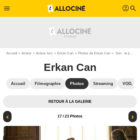
profil
menu
search
Accueil
Acteur
Acteur turc
Erkan Can
Photos de Erkan Can
Son : le passager disparu du vol 163 : Photo Erkan Can, Nehir Erdoğan, Aysan Sümercan
Erkan Can
Accueil
Filmographie
Photos
Streaming
VOD, DV
RETOUR À LA GALERIE
17
/ 23 Photos