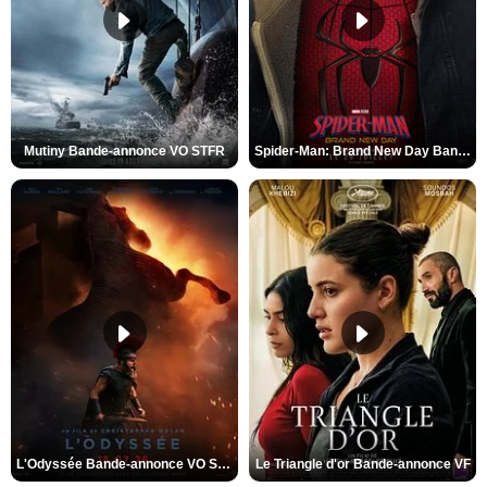
Mutiny Bande-annonce VO STFR
Spider-Man: Brand New Day Bande-annonce VO STFR
L'Odyssée Bande-annonce VO STFR
Le Triangle d'or Bande-annonce VF