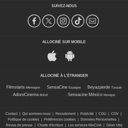
SUIVEZ-NOUS
ALLOCINÉ SUR MOBILE
ALLOCINÉ À L'ÉTRANGER
Filmstarts
SensaCine
Beyazperde
Allemagne
Espagne
Turquie
AdoroCinema
Sensacine México
Brésil
Mexique
Contact
|
Qui sommes-nous
|
Recrutement
|
Publicité
|
CGU
|
CGV
|
Politique de cookies
|
Préférences cookies
|
Données Personnelles
|
Revue de presse
|
Charte d'écriture
|
Les services AlloCiné
|
Gérer Utiq