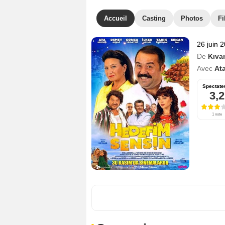
Accueil
Casting
Photos
Fi
26 juin 
De
Kıva
Avec
At
Spectate
3,2
1 note