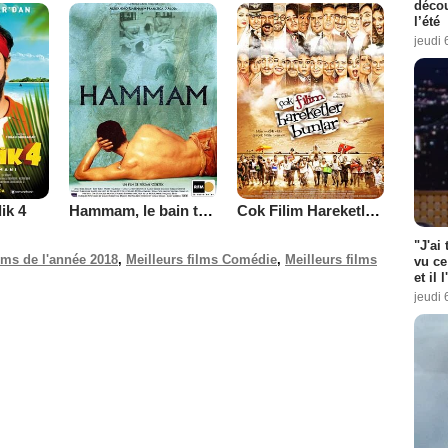
décou
l’été
jeudi 
ik 4
Hammam, le bain turc
Cok Filim Hareketler Bunlar
"J'ai
ilms de l'année 2018
,
Meilleurs films Comédie
,
Meilleurs films
vu ce
et il 
jeudi 