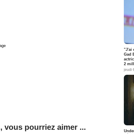
age
"J'ai
Gad E
actri
2 mil
jeudi 
, vous pourriez aimer ...
Under