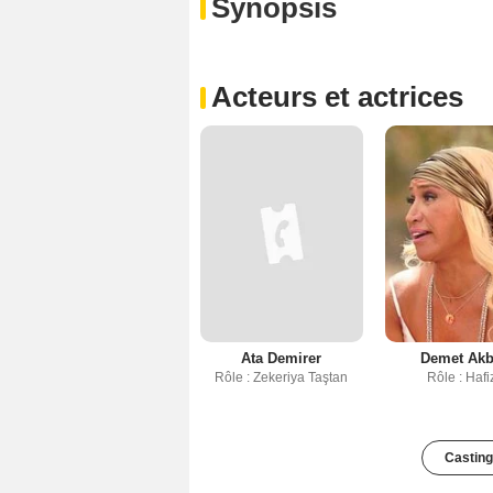
Synopsis
Acteurs et actrices
Ata Demirer
Demet Ak
Rôle : Zekeriya Taştan
Rôle : Hafi
Casting