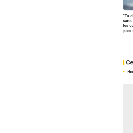
"Tu d
sans 
les c
jeudi 
Ce
He