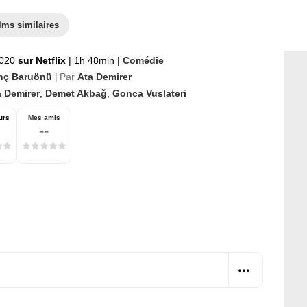
lms similaires
2020
sur Netflix
|
1h 48min
|
Comédie
nç Baruönü
Par
Ata Demirer
|
a Demirer
,
Demet Akbağ
,
Gonca Vuslateri
urs
Mes amis
--