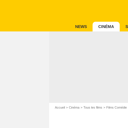
NEWS
CINÉMA
S
Accueil
Cinéma
Tous les films
Films Comédie