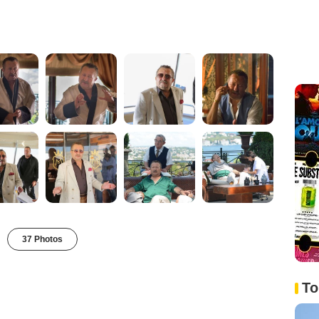
37 Photos
To