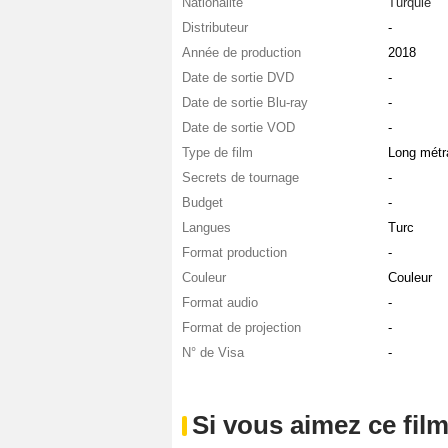
Nationalité
Turquie
Distributeur
-
Année de production
2018
Date de sortie DVD
-
Date de sortie Blu-ray
-
Date de sortie VOD
-
Type de film
Long métr
Secrets de tournage
-
Budget
-
Langues
Turc
Format production
-
Couleur
Couleur
Format audio
-
Format de projection
-
N° de Visa
-
Si vous aimez ce film