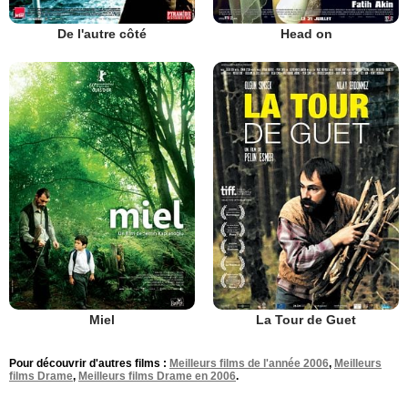
De l'autre côté
Head on
Miel
La Tour de Guet
Pour découvrir d'autres films :
Meilleurs films de l'année 2006
,
Meilleurs
films Drame
,
Meilleurs films Drame en 2006
.