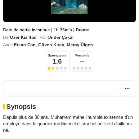
Date de sortie inconnue
|
1h 36min
|
Drame
De
Özer Kızıltan
Par
Önder Çakar
|
Avec
Erkan Can
,
Güven Kıraç
,
Meray Ülgen
Spectateurs
Mes amis
1,6
--
Synopsis
Depuis plus de 30 ans, Muharrem mène l'humble existence d'un
employé dans le quartier traditionnel d'Istanbul où il est d'ailleurs
né.