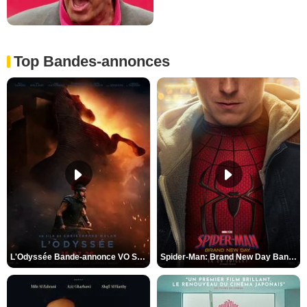
Top Bandes-annonces
L'Odyssée Bande-annonce VO STFR
Spider-Man: Brand New Day Bande-annonce VO STFR