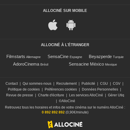
ALLOCINÉ SUR MOBILE
ALLOCINÉ À L'ÉTRANGER
Filmstarts
SensaCine
Beyazperde
Allemagne
Espagne
Turquie
AdoroCinema
Sensacine México
Brésil
Mexique
Contact
|
Qui sommes-nous
|
Recrutement
|
Publicité
|
CGU
|
CGV
|
Politique de cookies
|
Préférences cookies
|
Données Personnelles
|
Revue de presse
|
Charte d'écriture
|
Les services AlloCiné
|
Gérer Utiq
|
©AlloCiné
Retrouvez tous les horaires et infos de votre cinéma sur le numéro AlloCiné :
0 892 892 892
(0,90€/minute)