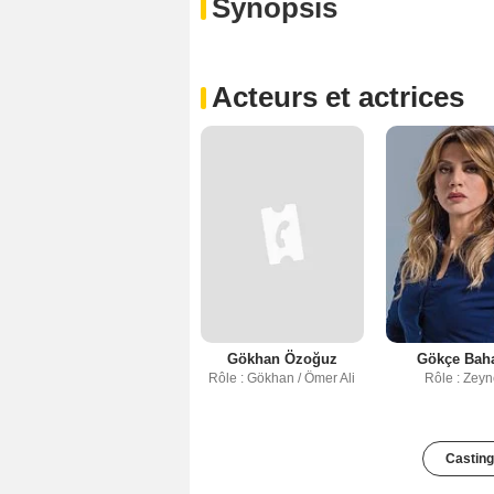
Synopsis
Acteurs et actrices
Gökhan Özoğuz
Gökçe Baha
Rôle : Gökhan / Ömer Ali
Rôle : Zey
Casting