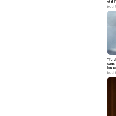
et il 
jeudi 
"Tu d
sans 
les c
jeudi 