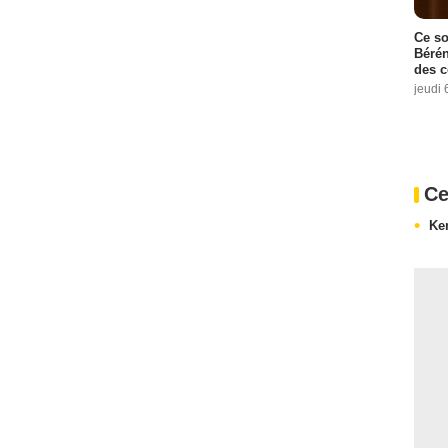
Ce so
Bérén
des 
jeudi 
Ce
Ke