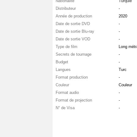
Nationalité
Turquie
Distributeur
-
Année de production
2020
Date de sortie DVD
-
Date de sortie Blu-ray
-
Date de sortie VOD
-
Type de film
Long métr
Secrets de tournage
-
Budget
-
Langues
Turc
Format production
-
Couleur
Couleur
Format audio
-
Format de projection
-
N° de Visa
-