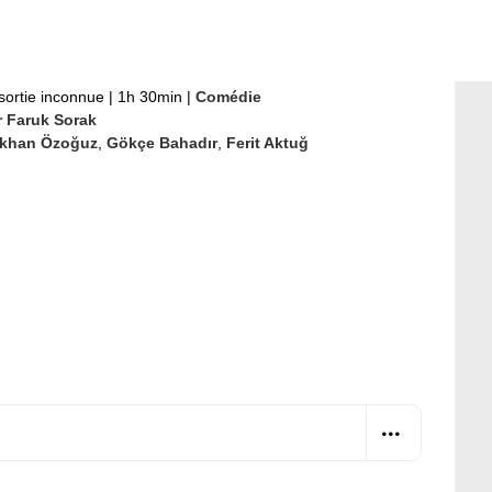
sortie inconnue
|
1h 30min
|
Comédie
 Faruk Sorak
khan Özoğuz
,
Gökçe Bahadır
,
Ferit Aktuğ