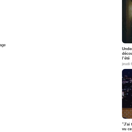
age
Under
décou
l’été
jeudi 
"J'ai
vu ce