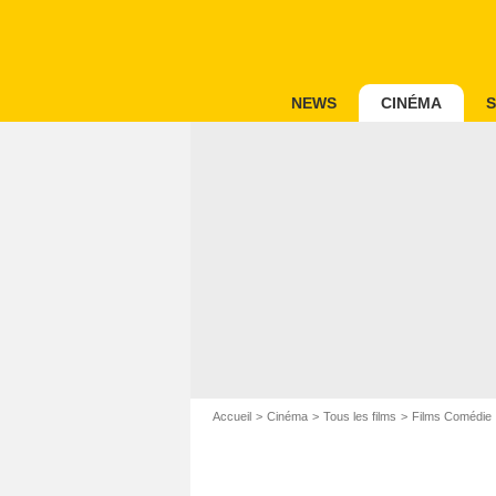
NEWS
CINÉMA
S
Accueil
Cinéma
Tous les films
Films Comédie