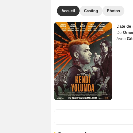
Accueil
Casting
Photos
Date de 
De
Ömer
Avec
Gö