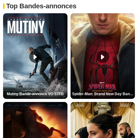
Top Bandes-annonces
Mutiny Bande-annonce VO STFR
Spider-Man: Brand New Day Bande-annonce VO STFR