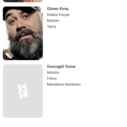
Güven Kıraç
Kafalar Karışık
Müslüm
Takva
Goncagül Sunar
Müslüm
Fırtına
Mahallenin Muhtarları