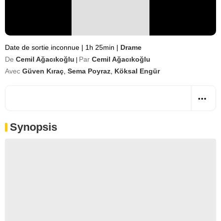
Date de sortie inconnue
|
1h 25min
|
Drame
De
Cemil Ağacıkoğlu
Par
Cemil Ağacıkoğlu
|
Avec
Güven Kıraç
,
Sema Poyraz
,
Köksal Engür
Synopsis