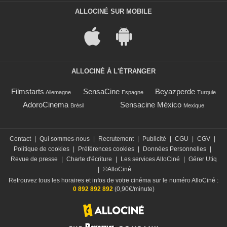
ALLOCINÉ SUR MOBILE
ALLOCINÉ À L'ÉTRANGER
Filmstarts
SensaCine
Beyazperde
Allemagne
Espagne
Turquie
AdoroCinema
Sensacine México
Brésil
Mexique
Contact
|
Qui sommes-nous
|
Recrutement
|
Publicité
|
CGU
|
CGV
|
Politique de cookies
|
Préférences cookies
|
Données Personnelles
|
Revue de presse
|
Charte d'écriture
|
Les services AlloCiné
|
Gérer Utiq
|
©AlloCiné
Retrouvez tous les horaires et infos de votre cinéma sur le numéro AlloCiné :
0 892 892 892
(0,90€/minute)