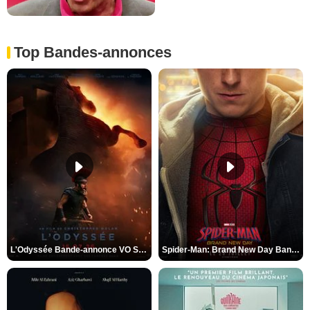
Top Bandes-annonces
L'Odyssée Bande-annonce VO STFR
Spider-Man: Brand New Day Bande-annonce VO STFR