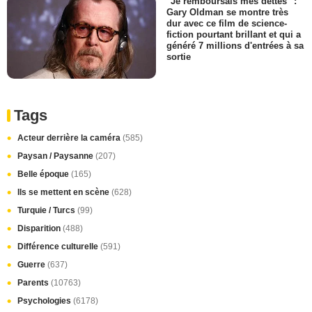
"Je remboursais mes dettes" :
Gary Oldman se montre très
dur avec ce film de science-
fiction pourtant brillant et qui a
généré 7 millions d'entrées à sa
sortie
Tags
Acteur derrière la caméra
(585)
Paysan / Paysanne
(207)
Belle époque
(165)
Ils se mettent en scène
(628)
Turquie / Turcs
(99)
Disparition
(488)
Différence culturelle
(591)
Guerre
(637)
Parents
(10763)
Psychologies
(6178)