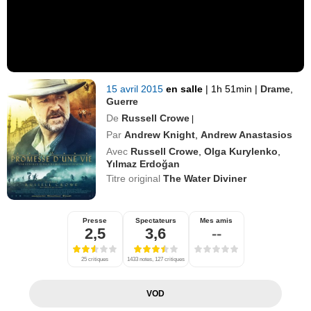
15 avril 2015
en salle
|
1h 51min
|
Drame
,
Guerre
De
Russell Crowe
|
Par
Andrew Knight
,
Andrew Anastasios
Avec
Russell Crowe
,
Olga Kurylenko
,
Yılmaz Erdoğan
Titre original
The Water Diviner
Presse
Spectateurs
Mes amis
2,5
3,6
--
25 critiques
1433 notes, 127 critiques
VOD