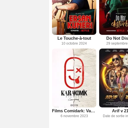
Le Touche-à-tout
Do Not Dis
10 octobre 2024
29 septembre
Films Comidark: Va-t-en
Arif v 2
6 novembre 2023
Date de sortie 