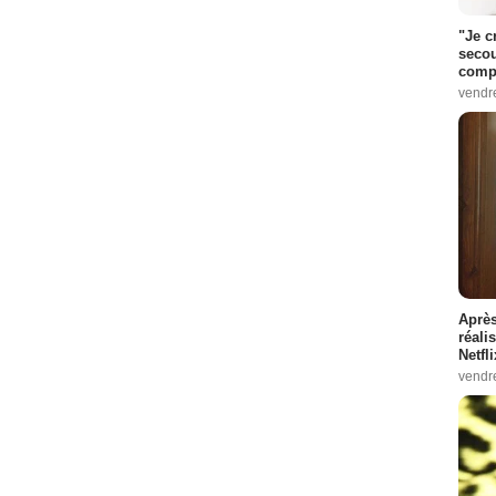
"Je c
secou
compo
vendr
Après
réali
Netfl
vendr