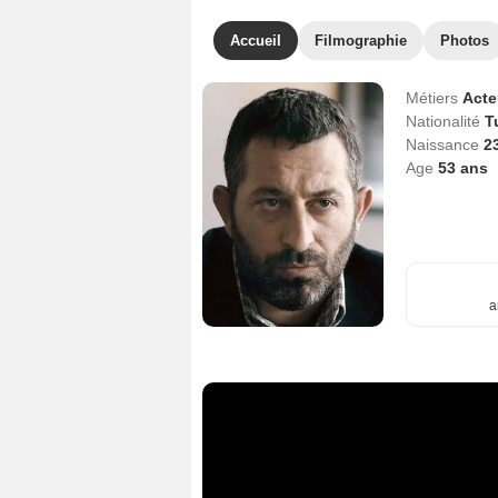
Accueil
Filmographie
Photos
Métiers
Act
Nationalité
T
Naissance
23
Age
53
ans
a