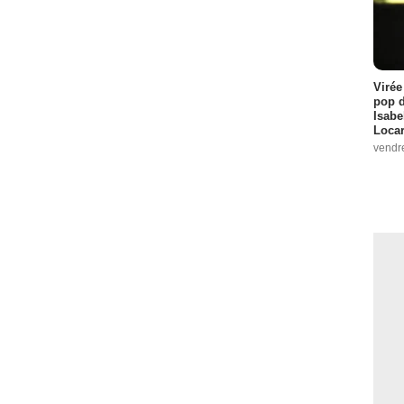
Virée
pop d
Isabe
Loca
vendr