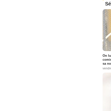
Sé
On lu
comiq
sa no
vendr