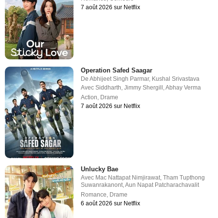
7 août 2026 sur Netflix
Operation Safed Saagar
De
Abhijeet Singh Parmar
,
Kushal Srivastava
Avec
Siddharth
,
Jimmy Shergill
,
Abhay Verma
Action
,
Drame
7 août 2026 sur Netflix
Unlucky Bae
Avec
Mac Nattapat Nimjirawat
,
Tham Tupthong
Suwanrakanont
,
Aun Napat Patcharachavalit
Romance
,
Drame
6 août 2026 sur Netflix