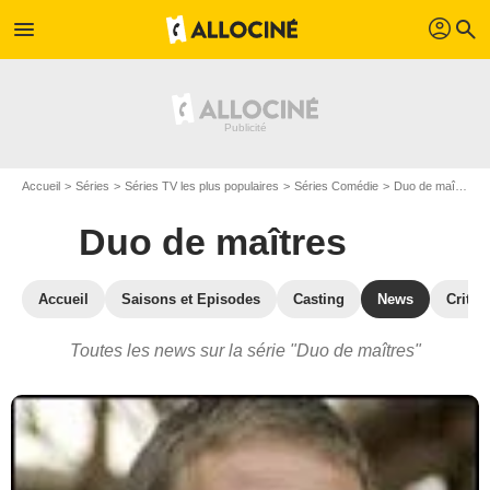
profil
menu
search
Accueil
Séries
Séries TV les plus populaires
Séries Comédie
Duo de maîtres
Duo de maîtres
Accueil
Saisons et Episodes
Casting
News
Critiq
Toutes les news sur la série "Duo de maîtres"