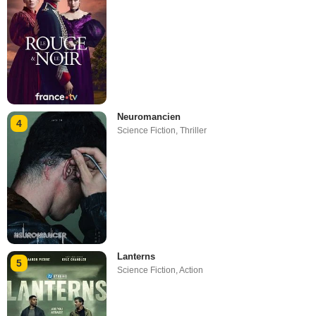
Neuromancien
4
Science Fiction
,
Thriller
Lanterns
5
Science Fiction
,
Action