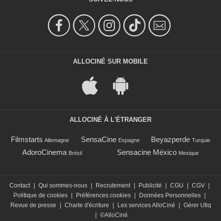
ALLOCINÉ SUR MOBILE
ALLOCINÉ À L'ÉTRANGER
Filmstarts
SensaCine
Beyazperde
Allemagne
Espagne
Turquie
AdoroCinema
Sensacine México
Brésil
Mexique
Contact
|
Qui sommes-nous
|
Recrutement
|
Publicité
|
CGU
|
CGV
|
Politique de cookies
|
Préférences cookies
|
Données Personnelles
|
Revue de presse
|
Charte d'écriture
|
Les services AlloCiné
|
Gérer Utiq
|
©AlloCiné