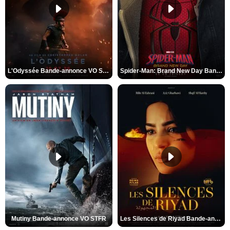
L'Odyssée Bande-annonce VO STFR
Spider-Man: Brand New Day Bande-annonce VO STFR
Mutiny Bande-annonce VO STFR
Les Silences de Riyad Bande-annonce VO STFR