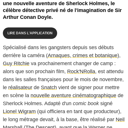
une nouvelle aventure de Sherlock Holmes, le
célèbre détective privé né de l'imagination de Sir
Arthur Conan Doyle.
LIRE DANS L'APPLICATION
Spécialisé dans les gangsters depuis ses débuts
derrière la caméra (
Arnaques, crimes et botanique
),
Guy Ritchie
va prochainement changer de camp :
alors que son prochain film,
Rock'NRolla
, est attendu
dans les salles françaises pour le mois de novembre,
le
réalisateur
de
Snatch
vient de signer pour mettre
en scène la
nouvelle aventure cinématographique
de
Sherlock Holmes. Adapté d'un
comic book
signé
Lionel Wigram
(qui officiera en tant que producteur),
le long métrage devait, à la base, être réalisé par
Neil
Marshall
(
The Descent
), avant que la Warner ne