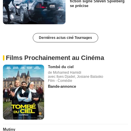
fiction signé Steven Spielberg
se précise
Dernières actus ciné Tournages
Films Prochainement au Cinéma
Tombé du ciel
de Mohamed Hamidi
avec Ilyes Djadel, Josiane Balasko
Film - Comédie
Bande-annonce
Mutiny