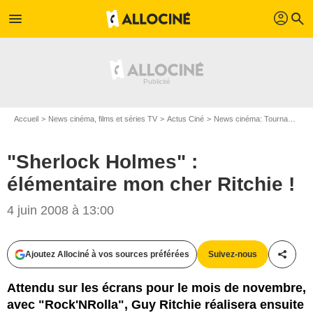
profil
menu
search
Accueil
News cinéma, films et séries TV
Actus Ciné
News cinéma: Tournages
"Sherlock Holmes" :
élémentaire mon cher Ritchie !
4 juin 2008 à 13:00
Ajoutez Allociné à vos sources préférées
Suivez-nous
Partag
Attendu sur les écrans pour le mois de novembre,
avec "Rock'NRolla", Guy Ritchie réalisera ensuite