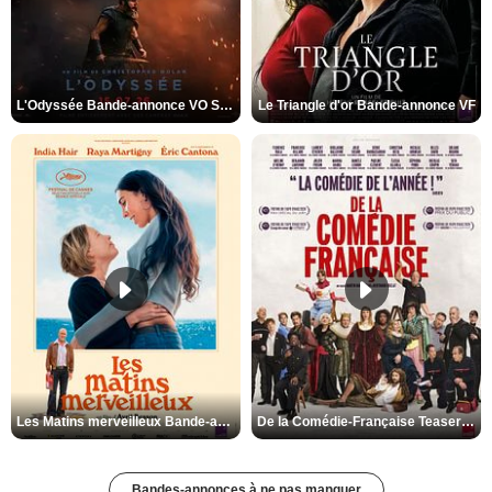
L'Odyssée Bande-annonce VO STFR
Le Triangle d'or Bande-annonce VF
Les Matins merveilleux Bande-annonce VF
De la Comédie-Française Teaser VF
Bandes-annonces à ne pas manquer