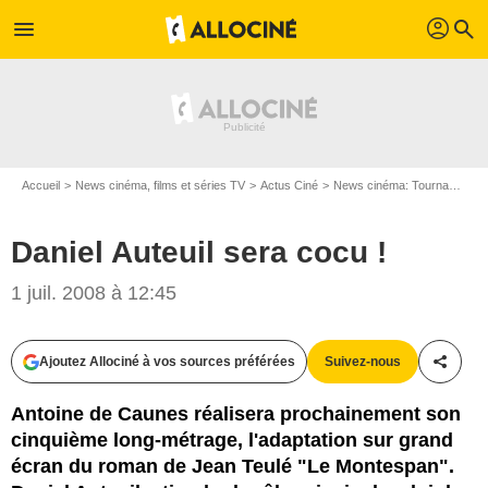
profil
menu
search
Accueil
News cinéma, films et séries TV
Actus Ciné
News cinéma: Tournages
Daniel Auteuil sera cocu !
1 juil. 2008 à 12:45
Ajoutez Allociné à vos sources préférées
Suivez-nous
Partag
Antoine de Caunes réalisera prochainement son
cinquième long-métrage, l'adaptation sur grand
écran du roman de Jean Teulé "Le Montespan".