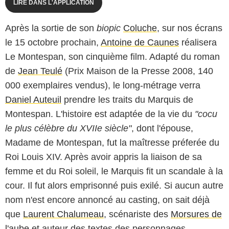
LIRE DANS L'APPLICATION
Après la sortie de son
biopic
Coluche
, sur nos écrans
le 15 octobre prochain,
Antoine de Caunes
réalisera
Le Montespan
, son cinquième film. Adapté du roman
de
Jean Teulé
(Prix Maison de la Presse 2008, 140
000 exemplaires vendus), le long-métrage verra
Daniel Auteuil
prendre les traits du Marquis de
Montespan. L'histoire est adaptée de la vie du
"cocu
le plus célèbre du XVIIe siècle"
, dont l'épouse,
Madame de Montespan, fut la maîtresse préferée du
Roi Louis XIV. Après avoir appris la liaison de sa
femme et du Roi soleil, le Marquis fit un scandale à la
cour. Il fut alors emprisonné puis exilé. Si aucun autre
nom n'est encore annoncé au casting, on sait déjà
que
Laurent Chalumeau
, scénariste des
Morsures de
l'aube
et auteur des textes des personnages