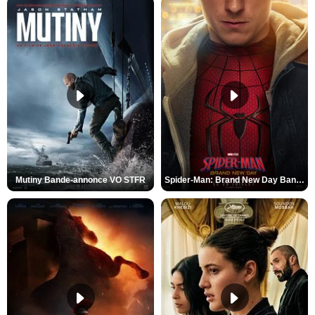
Mutiny Bande-annonce VO STFR
Spider-Man: Brand New Day Bande-annonce VO STFR