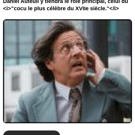
Daniel Auteuil y tiendra le rôle principal, celui du
<i>"cocu le plus célèbre du XVIIe siècle."</i>