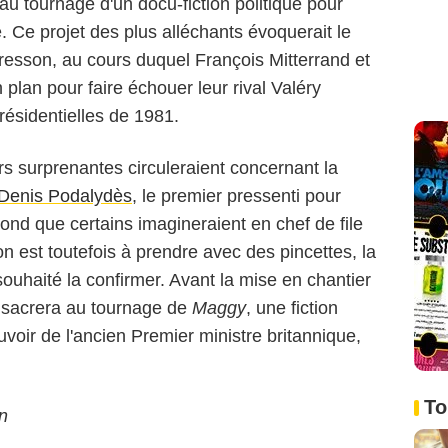
r au tournage d'un docu-fiction politique pour
e
. Ce projet des plus alléchants évoquerait le
resson, au cours duquel François Mitterrand et
lan pour faire échouer leur rival Valéry
résidentielles de 1981.
s surprenantes circuleraient concernant la
Denis Podalydès
, le premier pressenti pour
ond que certains imagineraient en chef de file
ion est toutefois à prendre avec des pincettes, la
souhaité la confirmer. Avant la mise en chantier
sacrera au tournage de
Maggy
, une fiction
uvoir de l'ancien Premier ministre britannique,
To
n