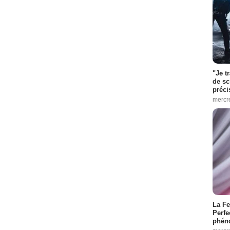
"Je t
de sc
préci
mercr
La Fe
Perfe
phén