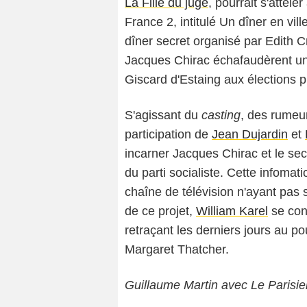
La Fille du juge
, pourrait s'attele
France 2, intitulé
Un dîner en vill
dîner secret organisé par Edith C
Jacques Chirac échafaudèrent un p
Giscard d'Estaing aux élections p
S'agissant du
casting
, des rumeur
participation de
Jean Dujardin
et
incarner Jacques Chirac et le sec
du parti socialiste. Cette infomat
chaîne de télévision n'ayant pas 
de ce projet,
William Karel
se con
retraçant les derniers jours au po
Margaret Thatcher.
Guillaume Martin avec Le Parisie