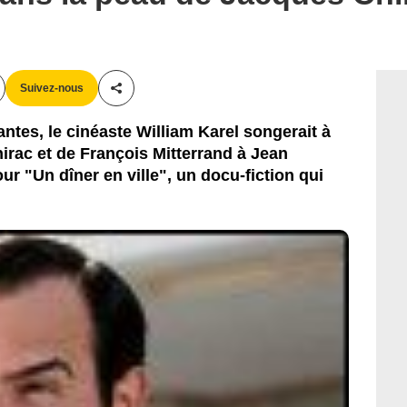
Suivez-nous
Partager cet article
ntes, le cinéaste William Karel songerait à
irac et de François Mitterrand à Jean
r "Un dîner en ville", un docu-fiction qui