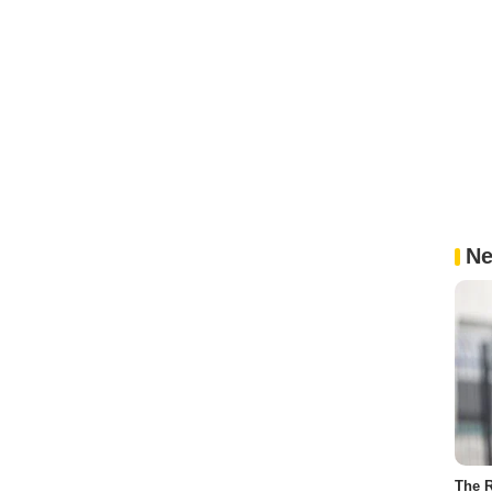
Ne
The R