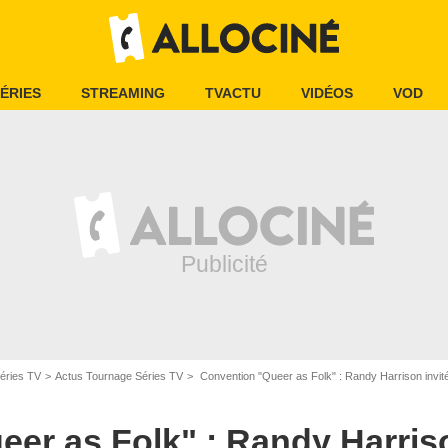
ÉRIES
STREAMING
TVACTU
VIDÉOS
VOD
éries TV
Actus Tournage Séries TV
Convention "Queer as Folk" : Randy Harrison invité
er as Folk" : Randy Harriso