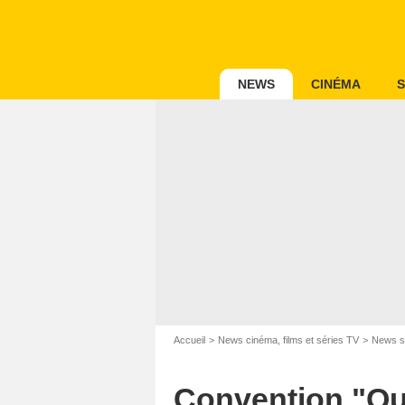
NEWS
CINÉMA
S
Accueil
News cinéma, films et séries TV
News s
Convention "Que