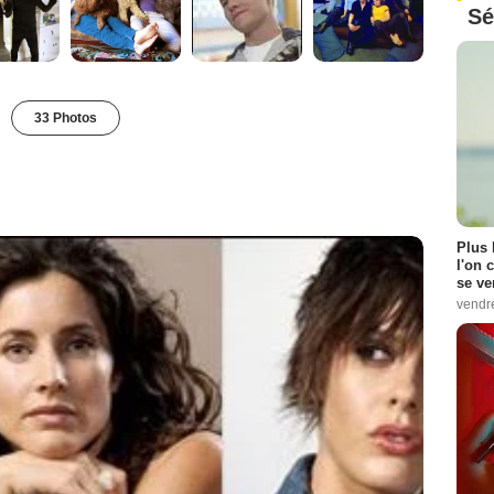
Sé
33 Photos
Plus 
l'on 
se ve
vendr