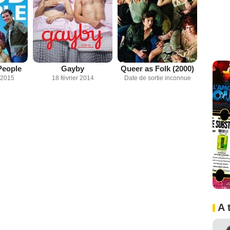
People
Gayby
Queer as Folk (2000)
 2015
18 février 2014
Date de sortie inconnue
A 