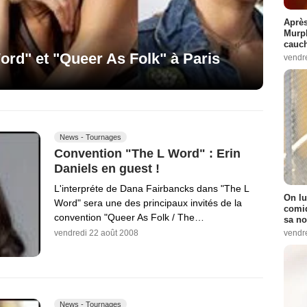
Après
Murp
cauc
ord" et "Queer As Folk" à Paris
vendr
News - Tournages
Convention "The L Word" : Erin
Daniels en guest !
L'interpréte de Dana Fairbancks dans "The L
On lu
Word" sera une des principaux invités de la
comiq
convention "Queer As Folk / The…
sa no
vendr
vendredi 22 août 2008
News - Tournages