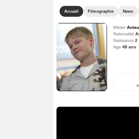
Accueil
Filmographie
News
Métier
Acteu
Nationalité
A
Naissance
2
Age
48
ans
a