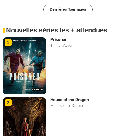
Dernières Tournages
Nouvelles séries les + attendues
Prisoner
1
Thriller
,
Action
House of the Dragon
2
Fantastique
,
Drame