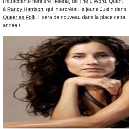
(l'attachante héritière Helena) de
The L Word
. Quant
à
Randy Harrison
, qui interprétait le jeune Justin dans
Queer as Folk
, il sera de nouveau dans la place cette
année !