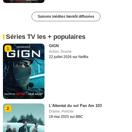
Saisons inédites bientôt diffusées
Séries TV les + populaires
GIGN
1
Action
,
Drame
22 juillet 2026 sur Netflix
L'Attentat du vol Pan Am 103
2
Drame
,
Policier
18 mai 2025 sur BBC