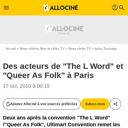
profil
menu
search
Accueil
News cinéma, films et séries TV
News séries TV
Actus Tournage Séries TV
Des acteurs de "The L Word" et
"Queer As Folk" à Paris
17 oct. 2010 à 00:15
Ajoutez Allociné à vos sources préférées
Suivez-nous
Partag
Deux ans après la convention "The L Word"
/"Queer As Folk", Ultimart Convention remet les