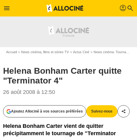
profil
menu
search
Accueil
News cinéma, films et séries TV
Actus Ciné
News cinéma: Tournages
Helena Bonham Carter quitte
"Terminator 4"
26 août 2008 à 12:50
Ajoutez Allociné à vos sources préférées
Suivez-nous
Partag
Helena Bonham Carter vient de quitter
précipitamment le tournage de "Terminator