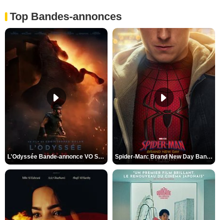
Top Bandes-annonces
L'Odyssée Bande-annonce VO STFR
Spider-Man: Brand New Day Bande-annonce VO STFR