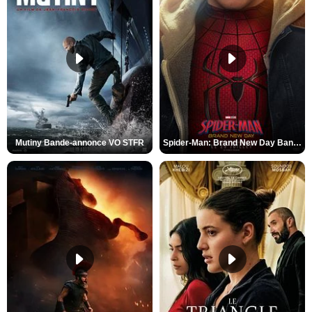
Mutiny Bande-annonce VO STFR
Spider-Man: Brand New Day Bande-annonce VO STFR