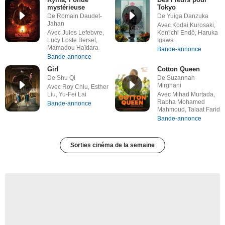
mystérieuse
Tokyo
De Romain Daudet-
De Yuiga Danzuka
Jahan
Avec Kodai Kurosaki,
Avec Jules Lefebvre,
Ken'ichi Endô, Haruka
Lucy Loste Berset,
Igawa
Mamadou Haïdara
Bande-annonce
Bande-annonce
Girl
Cotton Queen
De Shu Qi
De Suzannah
Mirghani
Avec Roy Chiu, Esther
Liu, Yu-Fei Lai
Avec Mihad Murtada,
Rabha Mohamed
Bande-annonce
Mahmoud, Talaat Farid
Bande-annonce
Sorties cinéma de la semaine