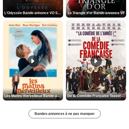
L'Odyssée Bande-annonce VO STFR
Le Triangle d'or Bande-annonce VF
Les Matins merveilleux Bande-annonce VF
De la Comédie-Française Teaser VF
Bandes-annonces à ne pas manquer