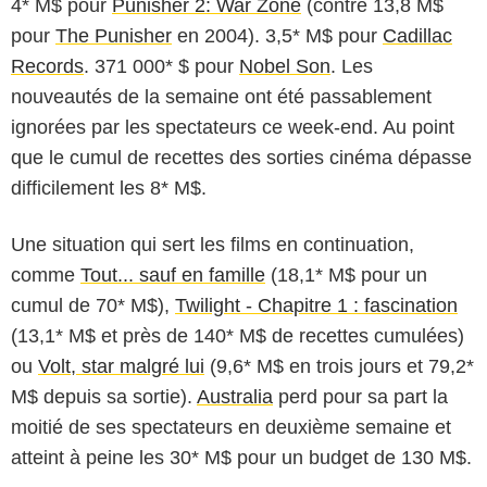
4* M$ pour
Punisher 2: War Zone
(contre 13,8 M$
pour
The Punisher
en 2004). 3,5* M$ pour
Cadillac
Records
. 371 000* $ pour
Nobel Son
. Les
nouveautés de la semaine ont été passablement
ignorées par les spectateurs ce week-end. Au point
que le cumul de recettes des sorties cinéma dépasse
difficilement les 8* M$.
Une situation qui sert les films en continuation,
comme
Tout... sauf en famille
(18,1* M$ pour un
cumul de 70* M$),
Twilight - Chapitre 1 : fascination
(13,1* M$ et près de 140* M$ de recettes cumulées)
ou
Volt, star malgré lui
(9,6* M$ en trois jours et 79,2*
M$ depuis sa sortie).
Australia
perd pour sa part la
moitié de ses spectateurs en deuxième semaine et
atteint à peine les 30* M$ pour un budget de 130 M$.