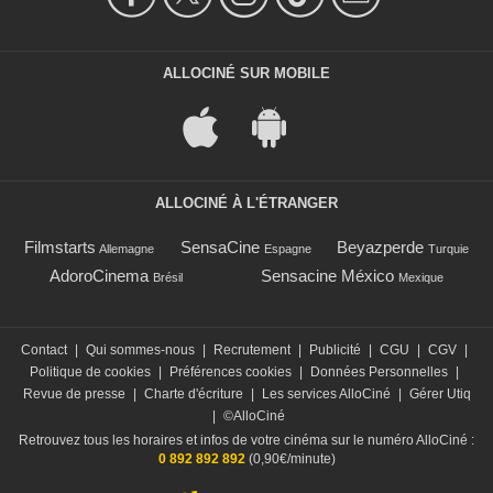
ALLOCINÉ SUR MOBILE
ALLOCINÉ À L'ÉTRANGER
Filmstarts
SensaCine
Beyazperde
Allemagne
Espagne
Turquie
AdoroCinema
Sensacine México
Brésil
Mexique
Contact
|
Qui sommes-nous
|
Recrutement
|
Publicité
|
CGU
|
CGV
|
Politique de cookies
|
Préférences cookies
|
Données Personnelles
|
Revue de presse
|
Charte d'écriture
|
Les services AlloCiné
|
Gérer Utiq
|
©AlloCiné
Retrouvez tous les horaires et infos de votre cinéma sur le numéro AlloCiné :
0 892 892 892
(0,90€/minute)