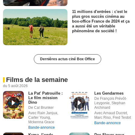
11 millions d'entrées : c'est le
plus gros succès cinéma au
box-office France de 2024 et ça
a aussi été un véritable
phénomène de société !
Dernières actus ciné Box Office
Films de la semaine
du 5 août 2026
La Pat' Patrouille :
Les Gendarmes
Le film mission
De François Prévôt-
Dino
Leygonie, Stephan
De Cal Brunker
Archinard
Avec Rain Janjua,
Avec Arnaud Ducret,
Carter Young,
Marc Riso, Fred Testot
Mckenna Grace
Bande-annonce
Bande-annonce
Kyma, l’onde
Des Fleurs pour