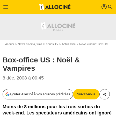
profil
menu
search
Accueil
News cinéma, films et séries TV
Actus Ciné
News cinéma: Box Office
Box-office US : Noël &
Vampires
8 déc. 2008 à 09:45
Ajoutez Allociné à vos sources préférées
Suivez-nous
Partag
Moins de 8 millions pour les trois sorties du
week-end. Les spectateurs américains ont ignoré