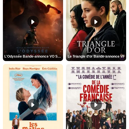
L'Odyssée Bande-annonce VO STFR
Le Triangle d'or Bande-annonce VF