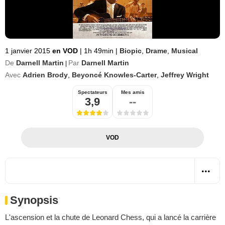
1 janvier 2015
en VOD
|
1h 49min
|
Biopic
,
Drame
,
Musical
De
Darnell Martin
Par
Darnell Martin
|
Avec
Adrien Brody
,
Beyoncé Knowles-Carter
,
Jeffrey Wright
Spectateurs
Mes amis
3,9
--
VOD
Synopsis
L'ascension et la chute de Leonard Chess, qui a lancé la carrière