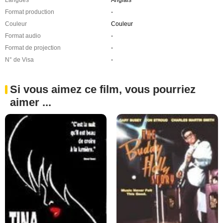
Format production
-
Couleur
Couleur
Format audio
-
Format de projection
-
N° de Visa
-
Si vous aimez ce film, vous pourriez
aimer ...