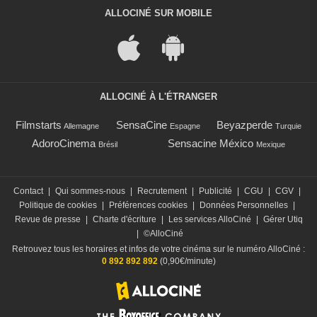
ALLOCINÉ SUR MOBILE
ALLOCINÉ À L'ÉTRANGER
Filmstarts
SensaCine
Beyazperde
Allemagne
Espagne
Turquie
AdoroCinema
Sensacine México
Brésil
Mexique
Contact
|
Qui sommes-nous
|
Recrutement
|
Publicité
|
CGU
|
CGV
|
Politique de cookies
|
Préférences cookies
|
Données Personnelles
|
Revue de presse
|
Charte d'écriture
|
Les services AlloCiné
|
Gérer Utiq
|
©AlloCiné
Retrouvez tous les horaires et infos de votre cinéma sur le numéro AlloCiné :
0 892 892 892
(0,90€/minute)