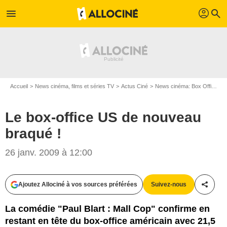
profil
menu
search
Accueil
News cinéma, films et séries TV
Actus Ciné
News cinéma: Box Office
Le box-office US de nouveau
braqué !
26 janv. 2009 à 12:00
Ajoutez Allociné à vos sources préférées
Suivez-nous
Partag
La comédie "Paul Blart : Mall Cop" confirme en
restant en tête du box-office américain avec 21,5