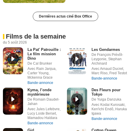
Dernières actus ciné Box Office
Films de la semaine
du 5 août 2026
La Pat' Patrouille :
Les Gendarmes
Le film mission
De François Prévôt-
Dino
Leygonie, Stephan
De Cal Brunker
Archinard
Avec Rain Janjua,
Avec Arnaud Ducret,
Carter Young,
Marc Riso, Fred Testot
Mckenna Grace
Bande-annonce
Bande-annonce
Kyma, l’onde
Des Fleurs pour
mystérieuse
Tokyo
De Romain Daudet-
De Yuiga Danzuka
Jahan
Avec Kodai Kurosaki,
Avec Jules Lefebvre,
Ken'ichi Endô, Haruka
Lucy Loste Berset,
Igawa
Mamadou Haïdara
Bande-annonce
Bande-annonce
Girl
Cotton Queen