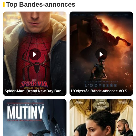
Top Bandes-annonces
Spider-Man: Brand New Day Bande-annonce VO STFR
L'Odyssée Bande-annonce VO STFR