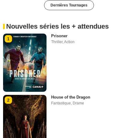
Dernières Tournages
Nouvelles séries les + attendues
Prisoner
1
Thriller
,
Action
House of the Dragon
2
Fantastique
,
Drame