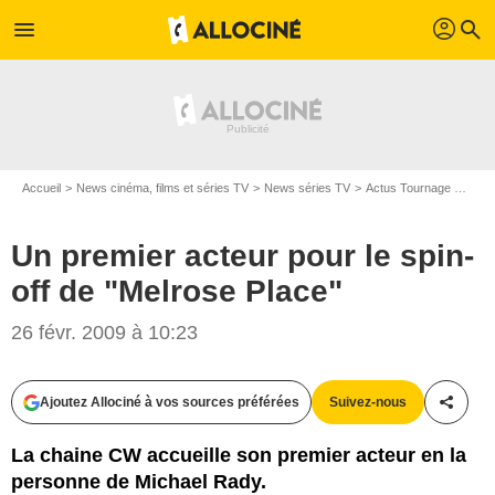
profil
menu
search
Accueil
News cinéma, films et séries TV
News séries TV
Actus Tournage Séries TV
Un premier acteur pour le spin-
off de "Melrose Place"
26 févr. 2009 à 10:23
Ajoutez Allociné à vos sources préférées
Suivez-nous
Partag
La chaine CW accueille son premier acteur en la
personne de Michael Rady.