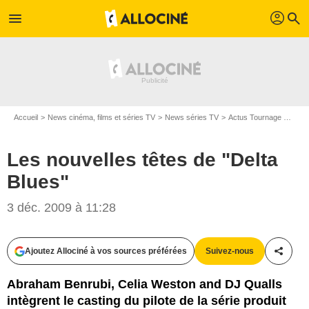
profil
menu
search
Accueil
News cinéma, films et séries TV
News séries TV
Actus Tournage Séries TV
Les nouvelles têtes de "Delta
Blues"
3 déc. 2009 à 11:28
Ajoutez Allociné à vos sources préférées
Suivez-nous
Partag
Abraham Benrubi, Celia Weston and DJ Qualls
intègrent le casting du pilote de la série produit