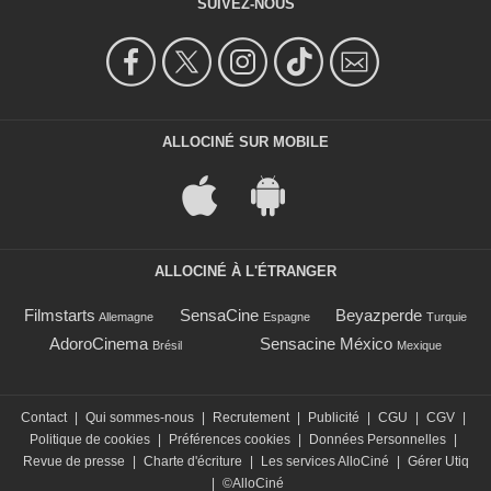
SUIVEZ-NOUS
ALLOCINÉ SUR MOBILE
ALLOCINÉ À L'ÉTRANGER
Filmstarts
SensaCine
Beyazperde
Allemagne
Espagne
Turquie
AdoroCinema
Sensacine México
Brésil
Mexique
Contact
|
Qui sommes-nous
|
Recrutement
|
Publicité
|
CGU
|
CGV
|
Politique de cookies
|
Préférences cookies
|
Données Personnelles
|
Revue de presse
|
Charte d'écriture
|
Les services AlloCiné
|
Gérer Utiq
|
©AlloCiné