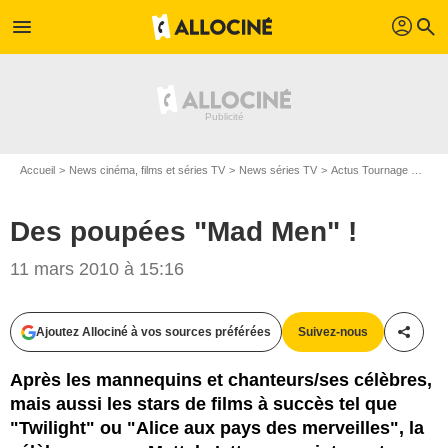
profil
menu
search
Accueil
News cinéma, films et séries TV
News séries TV
Actus Tournage Séries TV
Des poupées "Mad Men" !
11 mars 2010 à 15:16
Ajoutez Allociné à vos sources préférées
Suivez-nous
Partag
Après les mannequins et chanteurs/ses célèbres,
mais aussi les stars de films à succès tel que
"Twilight" ou "Alice aux pays des merveilles", la