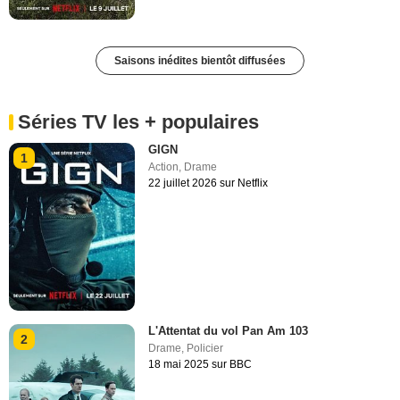
Saisons inédites bientôt diffusées
Séries TV les + populaires
GIGN
1
Action
,
Drame
22 juillet 2026 sur Netflix
L'Attentat du vol Pan Am 103
2
Drame
,
Policier
18 mai 2025 sur BBC