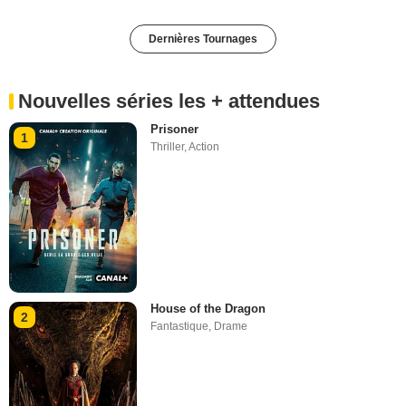
Dernières Tournages
Nouvelles séries les + attendues
Prisoner
1
Thriller
,
Action
House of the Dragon
2
Fantastique
,
Drame